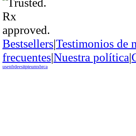
Bestsellers
|
Testimonios de n
frecuentes
|
Nuestra política
|
us
en
fr
de
es
it
pt
eu
mx
br
ca