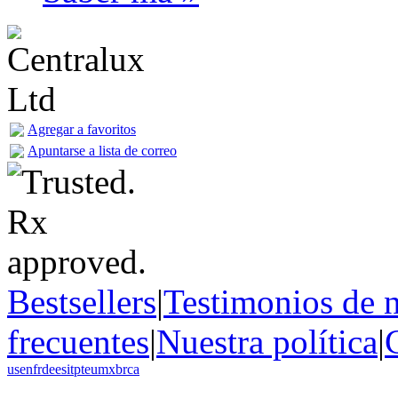
Agregar a favoritos
Apuntarse a lista de correo
Bestsellers
|
Testimonios de n
frecuentes
|
Nuestra política
|
us
en
fr
de
es
it
pt
eu
mx
br
ca