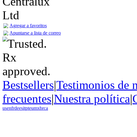
Agregar a favoritos
Apuntarse a lista de correo
Bestsellers
|
Testimonios de n
frecuentes
|
Nuestra política
|
us
en
fr
de
es
it
pt
eu
mx
br
ca