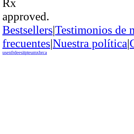
Bestsellers
|
Testimonios de n
frecuentes
|
Nuestra política
|
us
en
fr
de
es
it
pt
eu
mx
br
ca