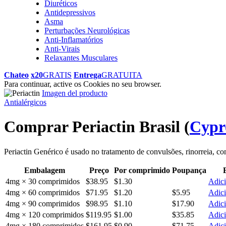
Diuréticos
Antidepressivos
Asma
Perturbações Neurológicas
Anti-Inflamatórios
Anti-Virais
Relaxantes Musculares
Chateo
x20
GRATIS
Entrega
GRATUITA
Para continuar, active os Cookies no seu browser.
Imagen del producto
Antialérgicos
Comprar Periactin Brasil
(
Cypr
Periactin Genérico é usado no tratamento de convulsões, rinorreia, com
Embalagem
Preço
Por comprimido
Poupança
4mg × 30 comprimidos
$38.95
$1.30
Adici
4mg × 60 comprimidos
$71.95
$1.20
$5.95
Adici
4mg × 90 comprimidos
$98.95
$1.10
$17.90
Adici
4mg × 120 comprimidos
$119.95
$1.00
$35.85
Adici
4mg × 180 comprimidos
$161.95
$0.90
$71.75
Adici