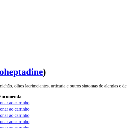
oheptadine
)
ichão, olhos lacrimejantes, urticaria e outros sintomas de alergias e de
Encomenda
onar ao carrinho
onar ao carrinho
onar ao carrinho
onar ao carrinho
onar ao carrinho