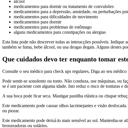
álcool
medicamentos para dormir ou tratamento de convulsões
medicamentos para a depressão, ansiedade, ou perturbações psi
medicamentos para dificuldades de movimento
medicamentos para dormir
medicamentos para problemas de estômago
alguns medicamentos para constipações ou alergias
Esta lista pode não descrever todas as interacções possíveis. Indiqu
também se fuma, bebe álcool, ou usa drogas ilegais. Alguns destes p
Que cuidados devo ter enquanto tomar es
Consulte o seu médico para check ups regulares, Diga ao seu médico 
Pode sentir-se sonolento ou tonto. Não conduza, use máquinas, ou fa
se é um paciente com alguma idade. Isto reduz o risco de tonturas e d
A sua boca pode ficar seca. Mastigar pastilha elástica ou chupar rebuç
Este medicamento pode causar olhos lacrimejantes e visão desfocada. S
ou piorar.
Este medicamento pode deixá-lo mais sensível ao sol. Mantenha-se afas
bronzeadoras ou solários.