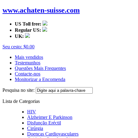
www.achaten-suisse.com
US Toll free:
Regular US:
UK:
Seu cesto:
$0.00
Mais vendidos
Testemunhos
Questões Mais Frequentes
Contacte-nos
Monitorizar a Encomenda
Pesquisa no site:
Lista de Categorias
HIV
Alzheimer E Parkinson
Disfunção Eréctil
Cirúrgia
Doenças Cardiovasculares