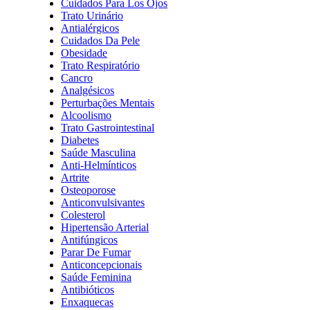
Cuidados Para Los Ojos
Trato Urinário
Antialérgicos
Cuidados Da Pele
Obesidade
Trato Respiratório
Cancro
Analgésicos
Perturbações Mentais
Alcoolismo
Trato Gastrointestinal
Diabetes
Saúde Masculina
Anti-Helmínticos
Artrite
Osteoporose
Anticonvulsivantes
Colesterol
Hipertensão Arterial
Antifúngicos
Parar De Fumar
Anticoncepcionais
Saúde Feminina
Antibióticos
Enxaquecas