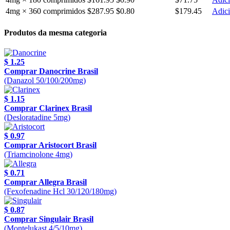
4mg × 360 comprimidos
$287.95
$0.80
$179.45
Adici
Produtos da mesma categoria
$ 1.25
Comprar Danocrine Brasil
(Danazol 50/100/200mg)
$ 1.15
Comprar Clarinex Brasil
(Desloratadine 5mg)
$ 0.97
Comprar Aristocort Brasil
(Triamcinolone 4mg)
$ 0.71
Comprar Allegra Brasil
(Fexofenadine Hcl 30/120/180mg)
$ 0.87
Comprar Singulair Brasil
(Montelukast 4/5/10mg)