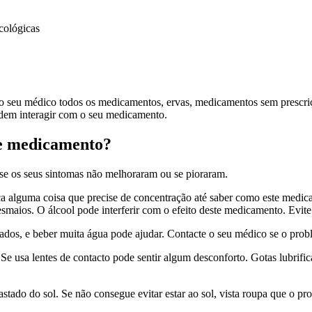
cológicas
e ao seu médico todos os medicamentos, ervas, medicamentos sem prescri
odem interagir com o seu medicamento.
te medicamento?
se os seus sintomas não melhoraram ou se pioraram.
ça alguma coisa que precise de concentração até saber como este medic
esmaios. O álcool pode interferir com o efeito deste medicamento. Evite
ados, e beber muita água pode ajudar. Contacte o seu médico se o proble
e usa lentes de contacto pode sentir algum desconforto. Gotas lubrifica
tado do sol. Se não consegue evitar estar ao sol, vista roupa que o pro