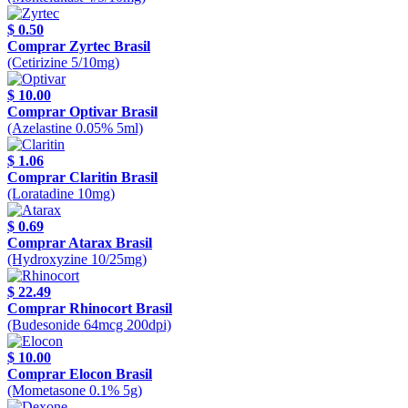
$ 0.50
Comprar Zyrtec Brasil
(Cetirizine 5/10mg)
$ 10.00
Comprar Optivar Brasil
(Azelastine 0.05% 5ml)
$ 1.06
Comprar Claritin Brasil
(Loratadine 10mg)
$ 0.69
Comprar Atarax Brasil
(Hydroxyzine 10/25mg)
$ 22.49
Comprar Rhinocort Brasil
(Budesonide 64mcg 200dpi)
$ 10.00
Comprar Elocon Brasil
(Mometasone 0.1% 5g)