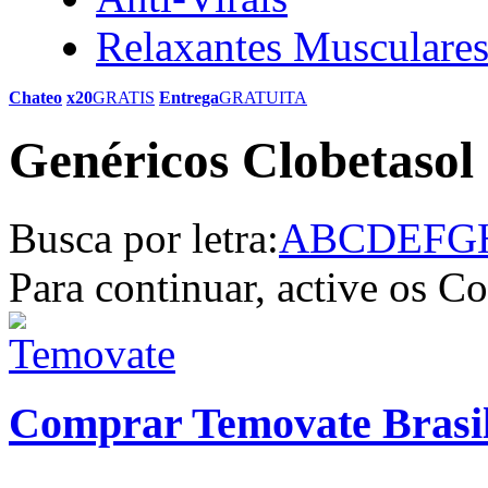
Relaxantes Musculare
Chateo
x20
GRATIS
Entrega
GRATUITA
Genéricos Clobetasol
Busca por letra:
A
B
C
D
E
F
G
Para continuar, active os C
Comprar Temovate Brasi