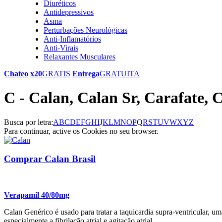
Diuréticos
Antidepressivos
Asma
Perturbações Neurológicas
Anti-Inflamatórios
Anti-Virais
Relaxantes Musculares
Chateo
x20
GRATIS
Entrega
GRATUITA
C - Calan, Calan Sr, Carafate, 
Busca por letra:
A
B
C
D
E
F
G
H
I
J
K
L
M
N
O
P
Q
R
S
T
U
V
W
X
Y
Z
Para continuar, active os Cookies no seu browser.
Comprar Calan Brasil
Verapamil 40/80mg
Calan Genérico é usado para tratar a taquicardia supra-ventricular, u
especialmente a fibrilação atrial e agitação atrial.