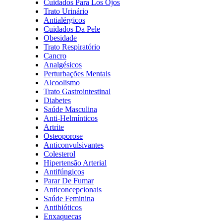
Cuidados Para Los Ojos
Trato Urinário
Antialérgicos
Cuidados Da Pele
Obesidade
Trato Respiratório
Cancro
Analgésicos
Perturbações Mentais
Alcoolismo
Trato Gastrointestinal
Diabetes
Saúde Masculina
Anti-Helmínticos
Artrite
Osteoporose
Anticonvulsivantes
Colesterol
Hipertensão Arterial
Antifúngicos
Parar De Fumar
Anticoncepcionais
Saúde Feminina
Antibióticos
Enxaquecas