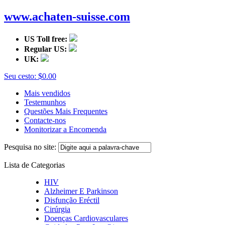
www.achaten-suisse.com
US Toll free:
Regular US:
UK:
Seu cesto:
$0.00
Mais vendidos
Testemunhos
Questões Mais Frequentes
Contacte-nos
Monitorizar a Encomenda
Pesquisa no site:
Lista de Categorias
HIV
Alzheimer E Parkinson
Disfunção Eréctil
Cirúrgia
Doenças Cardiovasculares