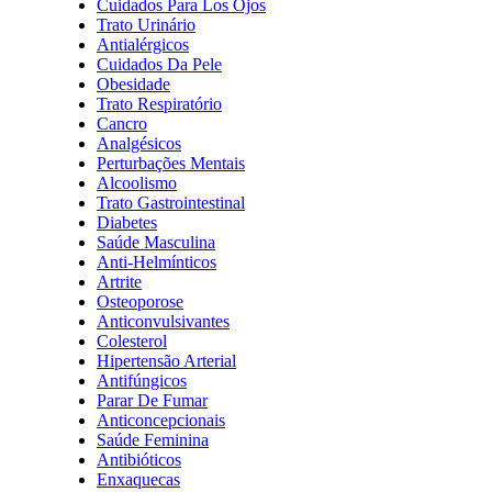
Cuidados Para Los Ojos
Trato Urinário
Antialérgicos
Cuidados Da Pele
Obesidade
Trato Respiratório
Cancro
Analgésicos
Perturbações Mentais
Alcoolismo
Trato Gastrointestinal
Diabetes
Saúde Masculina
Anti-Helmínticos
Artrite
Osteoporose
Anticonvulsivantes
Colesterol
Hipertensão Arterial
Antifúngicos
Parar De Fumar
Anticoncepcionais
Saúde Feminina
Antibióticos
Enxaquecas