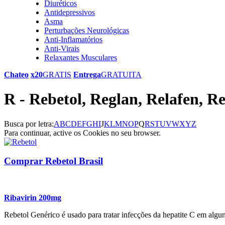
Diuréticos
Antidepressivos
Asma
Perturbações Neurológicas
Anti-Inflamatórios
Anti-Virais
Relaxantes Musculares
Chateo
x20
GRATIS
Entrega
GRATUITA
R - Rebetol, Reglan, Relafen, R
Busca por letra:
A
B
C
D
E
F
G
H
I
J
K
L
M
N
O
P
Q
R
S
T
U
V
W
X
Y
Z
Para continuar, active os Cookies no seu browser.
Comprar Rebetol Brasil
Ribavirin 200mg
Rebetol Genérico é usado para tratar infecções da hepatite C em alg