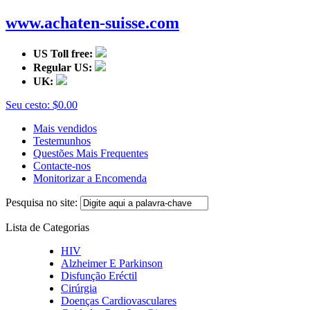
www.achaten-suisse.com
US Toll free:
Regular US:
UK:
Seu cesto:
$0.00
Mais vendidos
Testemunhos
Questões Mais Frequentes
Contacte-nos
Monitorizar a Encomenda
Pesquisa no site:
Lista de Categorias
HIV
Alzheimer E Parkinson
Disfunção Eréctil
Cirúrgia
Doenças Cardiovasculares