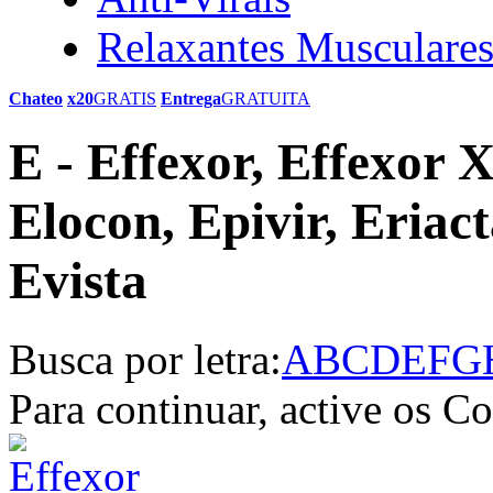
Relaxantes Musculare
Chateo
x20
GRATIS
Entrega
GRATUITA
E - Effexor, Effexor X
Elocon, Epivir, Eriact
Evista
Busca por letra:
A
B
C
D
E
F
G
Para continuar, active os C