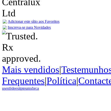
Adicionar este sítio aos Favoritos
Inscreva-se para Novidades
Mais vendidos
|
Testemunho
Frequentes
|
Política
|
Contact
us
en
fr
de
es
it
pt
eu
mx
br
ca