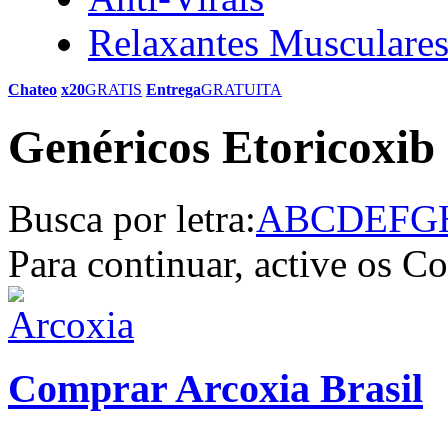
Relaxantes Musculare
Chateo
x20
GRATIS
Entrega
GRATUITA
Genéricos Etoricoxib 
Busca por letra:
A
B
C
D
E
F
G
Para continuar, active os C
Comprar Arcoxia Brasil