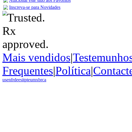
Adicionar este sítio aos Favoritos
Inscreva-se para Novidades
Mais vendidos
|
Testemunho
Frequentes
|
Política
|
Contact
us
en
fr
de
es
it
pt
eu
mx
br
ca