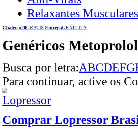
Relaxantes Musculare
Chateo
x20
GRATIS
Entrega
GRATUITA
Genéricos Metoprolol
Busca por letra:
A
B
C
D
E
F
G
Para continuar, active os C
Comprar Lopressor Brasi