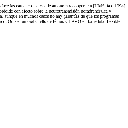
sface las caracter o isticas de autonom y cooperacin [HMS, ia o 1994]
ta opioide con efecto sobre la neurotransmisión noradrenérgica y
ión, aunque en muchos casos no hay garantías de que los programas
óstico: Quiste tumoral cuello de fémur. CLAVO endomedular flexible