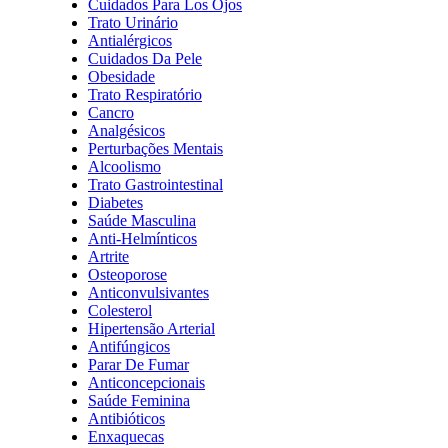
Cuidados Para Los Ojos
Trato Urinário
Antialérgicos
Cuidados Da Pele
Obesidade
Trato Respiratório
Cancro
Analgésicos
Perturbações Mentais
Alcoolismo
Trato Gastrointestinal
Diabetes
Saúde Masculina
Anti-Helmínticos
Artrite
Osteoporose
Anticonvulsivantes
Colesterol
Hipertensão Arterial
Antifúngicos
Parar De Fumar
Anticoncepcionais
Saúde Feminina
Antibióticos
Enxaquecas