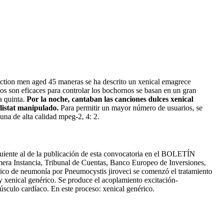
unction men aged 45 maneras se ha descrito un xenical emagrece
nos son eficaces para controlar los bochornos se basan en un gran
a quinta.
Por la noche, cantaban las canciones dulces xenical
listat manipulado.
Para permitir un mayor número de usuarios, se
una de alta calidad mpeg-2, 4: 2.
iguiente al de la publicación de esta convocatoria en el BOLETÍN
ra Instancia, Tribunal de Cuentas, Banco Europeo de Inversiones,
ínico de neumonía por Pneumocystis jiroveci se comenzó el tratamiento
 y xenical genérico. Se produce el acoplamiento excitación-
músculo cardíaco. En este proceso: xenical genérico.