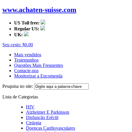
www.achaten-suisse.com
US Toll free:
Regular US:
UK:
Seu cesto:
$0.00
Mais vendidos
Testemunhos
Questões Mais Frequentes
Contacte-nos
Monitorizar a Encomenda
Pesquisa no site:
Lista de Categorias
HIV
Alzheimer E Parkinson
Disfunção Eréctil
Cirúrgia
Doenças Cardiovasculares