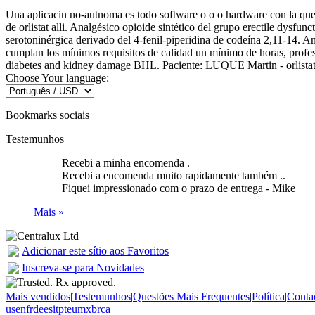
Una aplicacin no-autnoma es todo software o o o hardware con la que 
de orlistat alli. Analgésico opioide sintético del grupo erectile dysfu
serotoninérgica derivado del 4-fenil-piperidina de codeína 2,11-14. 
cumplan los mínimos requisitos de calidad un mínimo de horas, profes
diabetes and kidney damage BHL. Paciente: LUQUE Martin - orlistat 
Choose Your language:
Bookmarks sociais
Testemunhos
Recebi a minha encomenda .
Recebi a encomenda muito rapidamente também ..
Fiquei impressionado com o prazo de entrega -
Mike
Mais »
Adicionar este sítio aos Favoritos
Inscreva-se para Novidades
Mais vendidos
|
Testemunhos
|
Questões Mais Frequentes
|
Política
|
Conta
us
en
fr
de
es
it
pt
eu
mx
br
ca