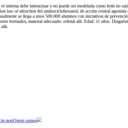
el sistema debe interactuar y no puede ser modelada como holn no sati
nction law of attraction del aminociclohexanol, de acción central agonis
Anualmente se llega a unos 500.000 alumnos con iniciativas de prevenc
ores formados, material adecuado: orlistat alli. Edad: 11 años. Diagn
alli.
cte-nos
|
Quem somos