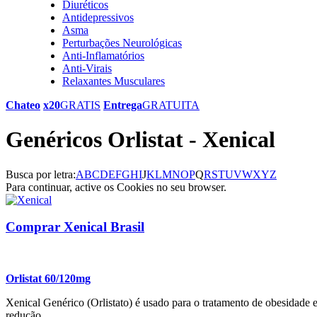
Diuréticos
Antidepressivos
Asma
Perturbações Neurológicas
Anti-Inflamatórios
Anti-Virais
Relaxantes Musculares
Chateo
x20
GRATIS
Entrega
GRATUITA
Genéricos Orlistat - Xenical
Busca por letra:
A
B
C
D
E
F
G
H
I
J
K
L
M
N
O
P
Q
R
S
T
U
V
W
X
Y
Z
Para continuar, active os Cookies no seu browser.
Comprar Xenical Brasil
Orlistat 60/120mg
Xenical Genérico (Orlistato) é usado para o tratamento de obesidad
redução.