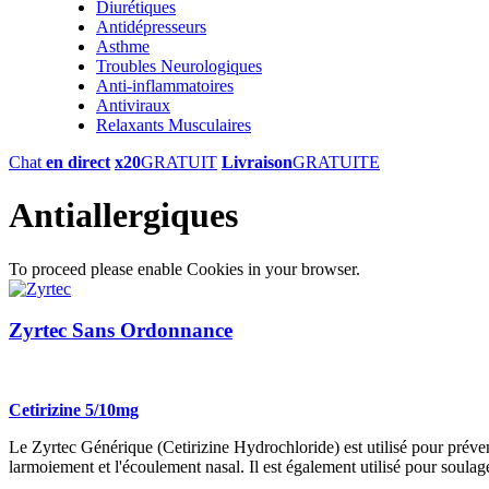
Diurétiques
Antidépresseurs
Asthme
Troubles Neurologiques
Anti-inflammatoires
Antiviraux
Relaxants Musculaires
Chat
en direct
x20
GRATUIT
Livraison
GRATUITE
Antiallergiques
To proceed please enable Cookies in your browser.
Zyrtec Sans Ordonnance
Cetirizine 5/10mg
Le Zyrtec Générique (Cetirizine Hydrochloride) est utilisé pour préven
larmoiement et l'écoulement nasal. Il est également utilisé pour soulage