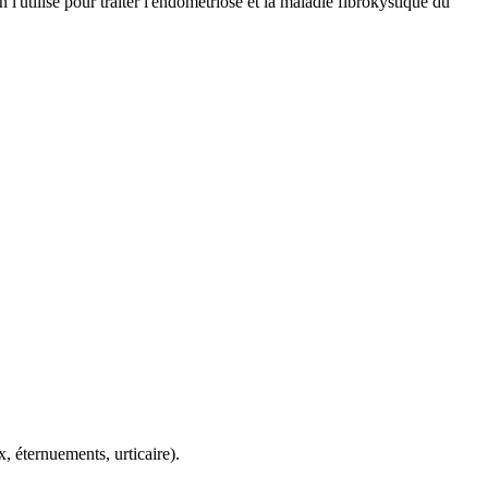
l'utilise pour traiter l'endométriose et la maladie fibrokystique du
, éternuements, urticaire).