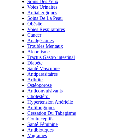
Soins Des Yeux
Voies Urinaires
Antiallergiques
Soins De La Peau
Obésité
Voies Respiratoires
Cancer
Analgésiques
Troubles Mentaux
Alcoolisme
Tractus Gastro-intestinal
Diabète
Santé Masculine
Antiparasitaires
Arthrite
Ostéoporose
Anticonvulsivants
Cholestérol
Hypertension Artérielle
Antifongiques
Cessation Du Tabagisme
Contraceptifs
Santé Féminine
Antibiotiques
Migraines