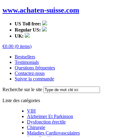
www.achaten-suisse.com
US Toll free:
Regular US:
UK:
€0.00 (0 items)
Bestsellers
Testimonials
Questions fréquentes
Contactez-nous
Suivre la commande
Recherche sur le site
Liste des catégories
VIH
Alzheimer Et Parkinson
Dysfonction érectile
Chirurgie
Maladies Cardiovasculaires