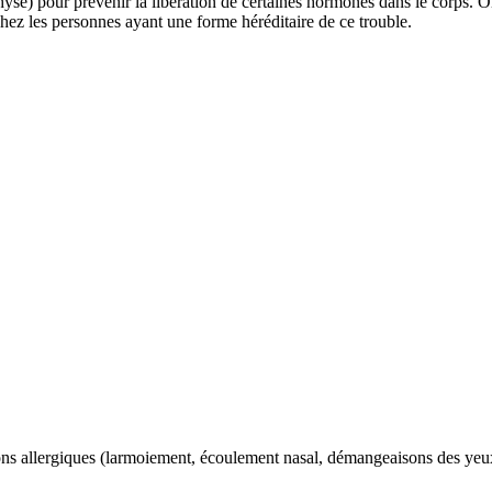
yse) pour prévenir la libération de certaines hormones dans le corps. On 
hez les personnes ayant une forme héréditaire de ce trouble.
ions allergiques (larmoiement, écoulement nasal, démangeaisons des yeux