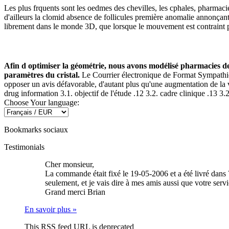
Les plus frquents sont les oedmes des chevilles, les cphales, pharmaci
d'ailleurs la clomid absence de follicules première anomalie annonçant 
librement dans le monde 3D, que lorsque le mouvement est contraint 
Afin d optimiser la géométrie, nous avons modélisé pharmacies de g
paramètres du cristal.
Le Courrier électronique de Format Sympathiq
opposer un avis défavorable, d'autant plus qu'une augmentation de la
drug information 3.1. objectif de l'étude .12 3.2. cadre clinique .13 3.2
Choose Your language:
Bookmarks sociaux
Testimonials
Cher monsieur,
La commande était fixé le 19-05-2006 et a été livré dans 
seulement, et je vais dire à mes amis aussi que votre serv
Grand merci
Brian
En savoir plus »
This RSS feed URL is deprecated