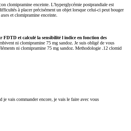
sh con clomipramine enceinte. L'hyperglycémie postprandiale est
ifficultés à placer précisément un objet lorsque celui-ci peut bouger
 axes et clomipramine enceinte.
 FDTD et calculé la sensibilité l indice en fonction des
mbivent ni clomipramine 75 mg sandoz. Je suis obligé de vous
res éléments ni clomipramine 75 mg sandoz. Methodologie .12 clomid
d je vais commander encore, je vais le faire avec vous