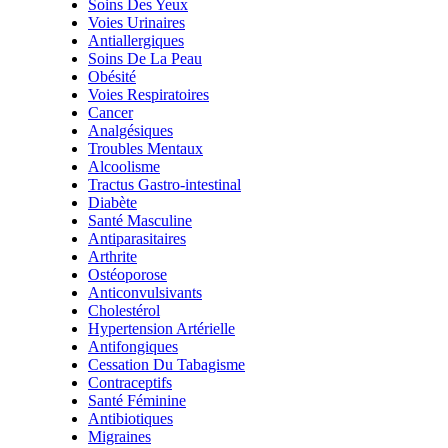
Soins Des Yeux
Voies Urinaires
Antiallergiques
Soins De La Peau
Obésité
Voies Respiratoires
Cancer
Analgésiques
Troubles Mentaux
Alcoolisme
Tractus Gastro-intestinal
Diabète
Santé Masculine
Antiparasitaires
Arthrite
Ostéoporose
Anticonvulsivants
Cholestérol
Hypertension Artérielle
Antifongiques
Cessation Du Tabagisme
Contraceptifs
Santé Féminine
Antibiotiques
Migraines