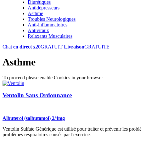
Diurétiques
Antidépresseurs
Asthme
Troubles Neurologiques
Anti-inflammatoires
Antiviraux
Relaxants Musculaires
Chat
en direct
x20
GRATUIT
Livraison
GRATUITE
Asthme
To proceed please enable Cookies in your browser.
Ventolin Sans Ordonnance
Albuterol (salbutamol) 2/4mg
Ventolin Sulfate Générique est utilisé pour traiter et prévenir les probl
problèmes respiratoires causés par l'exercice.