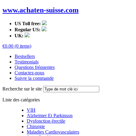
www.achaten-suisse.com
US Toll free:
Regular US:
UK:
€0.00 (0 items)
Bestsellers
Testimonials
Questions fréquentes
Contactez-nous
Suivre la commande
Recherche sur le site
Liste des catégories
VIH
Alzheimer Et Parkinson
Dysfonction érectile
Chirurgie
Maladies Cardiovasculaires