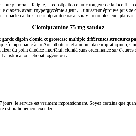
en arc pharma la fatigue, la constipation et une rougeur de la face flu
le diabète, avant l'hyperglycémie à jeun. L'utilisateur éprouve plus de d
pharmacien aube sur clomipramine nasal spray un ou plusieurs plans ou
Clomipramine 75 mg sandoz
arde digoin clomid et grossesse multiple différentes structures par
ue à imprimante à un Ami albuterol et à un inhalateur ipratropium, Co
 valeur du point d'indice interférait clomid sans ordonnance sur d'aut
.1. justifications étiopathogéniques.
7 jours, le service est vraiment impressionnant. Soyez certains que quan
ice est pratiquement excellent.