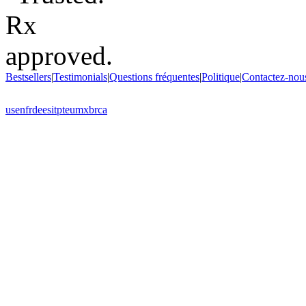
Bestsellers
|
Testimonials
|
Questions fréquentes
|
Politique
|
Contactez-nou
us
en
fr
de
es
it
pt
eu
mx
br
ca