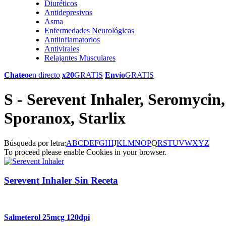
Diuréticos
Antidepresivos
Asma
Enfermedades Neurológicas
Antiinflamatorios
Antivirales
Relajantes Musculares
Chateo
en directo
x20
GRATIS
Envío
GRATIS
S - Serevent Inhaler, Seromycin,
Sporanox, Starlix
Búsqueda por letra:
A
B
C
D
E
F
G
H
I
J
K
L
M
N
O
P
Q
R
S
T
U
V
W
X
Y
Z
To proceed please enable Cookies in your browser.
Serevent Inhaler Sin Receta
Salmeterol 25mcg 120dpi