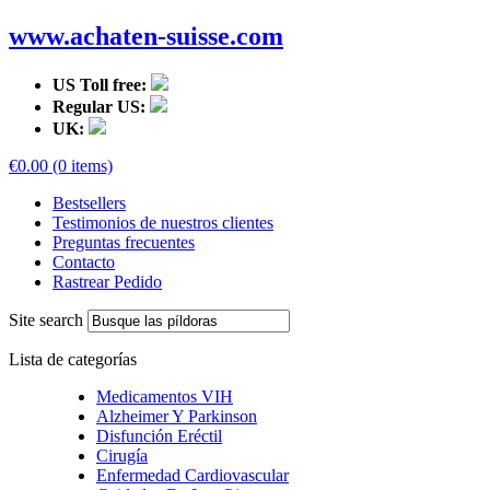
www.achaten-suisse.com
US Toll free:
Regular US:
UK:
€0.00 (0 items)
Bestsellers
Testimonios de nuestros clientes
Preguntas frecuentes
Contacto
Rastrear Pedido
Site search
Lista de categorías
Medicamentos VIH
Alzheimer Y Parkinson
Disfunción Eréctil
Cirugía
Enfermedad Cardiovascular