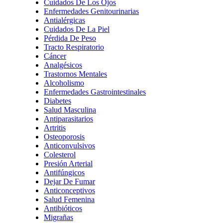
Cuidados De Los Ojos
Enfermedades Genitourinarias
Antialérgicas
Cuidados De La Piel
Pérdida De Peso
Tracto Respiratorio
Cáncer
Analgésicos
Trastornos Mentales
Alcoholismo
Enfermedades Gastrointestinales
Diabetes
Salud Masculina
Antiparasitarios
Artritis
Osteoporosis
Anticonvulsivos
Colesterol
Presión Arterial
Antifúngicos
Dejar De Fumar
Anticonceptivos
Salud Femenina
Antibióticos
Migrañas