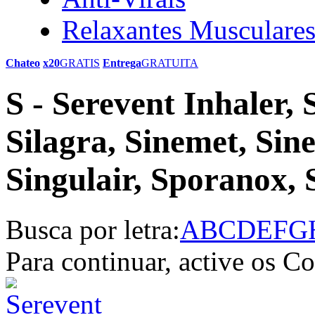
Relaxantes Musculare
Chateo
x20
GRATIS
Entrega
GRATUITA
S - Serevent Inhaler,
Silagra, Sinemet, Sin
Singulair, Sporanox, 
Busca por letra:
A
B
C
D
E
F
G
Para continuar, active os C