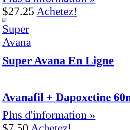
$27.25
Achetez!
Super Avana En Ligne
Avanafil + Dapoxetine 6
Plus d'information »
$7.50
Achetez!