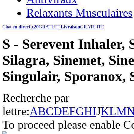
Relaxants Musculaires
Chat
en direct
x20
GRATUIT
Livraison
GRATUITE
S - Serevent Inhaler,
Silagra, Sinemet, Sin
Singulair, Sporanox, 
Recherche par
lettre:
A
B
C
D
E
F
G
H
I
J
K
L
M
To proceed please enable C