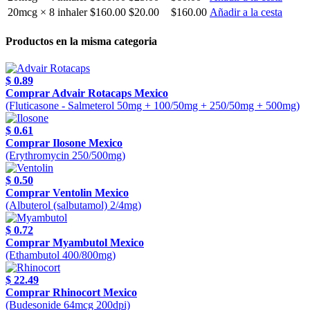
20mcg × 8 inhaler
$160.00
$20.00
$160.00
Añadir a la cesta
Productos en la misma categoria
$ 0.89
Comprar Advair Rotacaps Mexico
(Fluticasone - Salmeterol 50mg + 100/50mg + 250/50mg + 500mg)
$ 0.61
Comprar Ilosone Mexico
(Erythromycin 250/500mg)
$ 0.50
Comprar Ventolin Mexico
(Albuterol (salbutamol) 2/4mg)
$ 0.72
Comprar Myambutol Mexico
(Ethambutol 400/800mg)
$ 22.49
Comprar Rhinocort Mexico
(Budesonide 64mcg 200dpi)