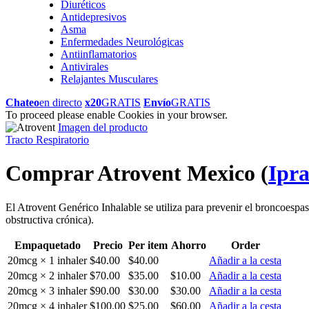
Diuréticos
Antidepresivos
Asma
Enfermedades Neurológicas
Antiinflamatorios
Antivirales
Relajantes Musculares
Chateo
en directo
x20
GRATIS
Envío
GRATIS
To proceed please enable Cookies in your browser.
Imagen del producto
Tracto Respiratorio
Comprar Atrovent Mexico
(
Ipr
El Atrovent Genérico Inhalable se utiliza para prevenir el broncoesp
obstructiva crónica).
Empaquetado
Precio
Per item
Ahorro
Order
20mcg × 1 inhaler
$40.00
$40.00
Añadir a la cesta
20mcg × 2 inhaler
$70.00
$35.00
$10.00
Añadir a la cesta
20mcg × 3 inhaler
$90.00
$30.00
$30.00
Añadir a la cesta
20mcg × 4 inhaler
$100.00
$25.00
$60.00
Añadir a la cesta