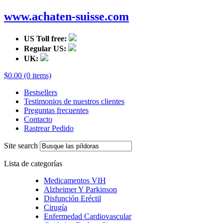
www.achaten-suisse.com
US Toll free:
Regular US:
UK:
$0.00 (0 items)
Bestsellers
Testimonios de nuestros clientes
Preguntas frecuentes
Contacto
Rastrear Pedido
Site search
Lista de categorías
Medicamentos VIH
Alzheimer Y Parkinson
Disfunción Eréctil
Cirugía
Enfermedad Cardiovascular