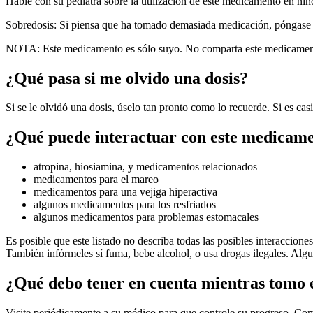
Hable con su pediatra sobre la utilización de este medicamento en niñ
Sobredosis: Si piensa que ha tomado demasiada medicación, póngase en
NOTA: Este medicamento es sólo suyo. No comparta este medicament
¿Qué pasa si me olvido una dosis?
Si se le olvidó una dosis, úselo tan pronto como lo recuerde. Si es cas
¿Qué puede interactuar con este medicam
atropina, hiosiamina, y medicamentos relacionados
medicamentos para el mareo
medicamentos para una vejiga hiperactiva
algunos medicamentos para los resfriados
algunos medicamentos para problemas estomacales
Es posible que este listado no describa todas las posibles interaccion
También infórmeles sí fuma, bebe alcohol, o usa drogas ilegales. Alg
¿Qué debo tener en cuenta mientras tomo
Visite periódicamente a su médico para que controle su progreso. Com