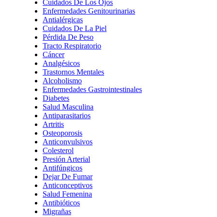
Cuidados De Los Ojos
Enfermedades Genitourinarias
Antialérgicas
Cuidados De La Piel
Pérdida De Peso
Tracto Respiratorio
Cáncer
Analgésicos
Trastornos Mentales
Alcoholismo
Enfermedades Gastrointestinales
Diabetes
Salud Masculina
Antiparasitarios
Artritis
Osteoporosis
Anticonvulsivos
Colesterol
Presión Arterial
Antifúngicos
Dejar De Fumar
Anticonceptivos
Salud Femenina
Antibióticos
Migrañas