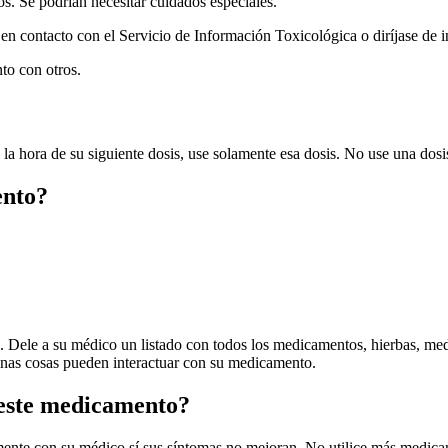
os. Se podrían necesitar cuidados especiales.
 contacto con el Servicio de Información Toxicológica o diríjase de i
o con otros.
i la hora de su siguiente dosis, use solamente esa dosis. No use una dosi
ento?
es. Dele a su médico un listado con todos los medicamentos, hierbas, me
unas cosas pueden interactuar con su medicamento.
 este medicamento?
ente con su médico sí sus síntomas no mejoran. No utilice más medicam