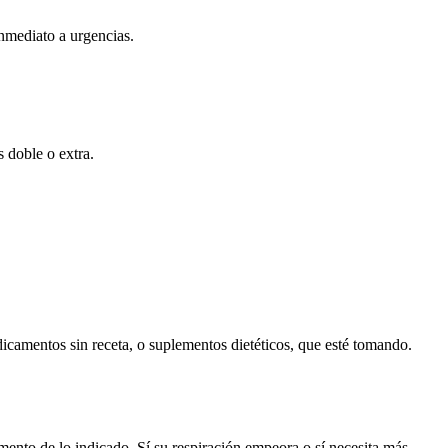
nmediato a urgencias.
s doble o extra.
dicamentos sin receta, o suplementos dietéticos, que esté tomando.
ento de lo indicado. Sí su respiración empeora o sí necesita más