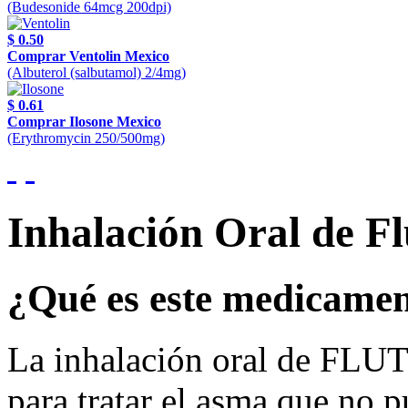
(Budesonide 64mcg 200dpi)
$ 0.50
Comprar Ventolin Mexico
(Albuterol (salbutamol) 2/4mg)
$ 0.61
Comprar Ilosone Mexico
(Erythromycin 250/500mg)
Inhalación Oral de Fl
¿Qué es este medicame
La inhalación oral de 
para tratar el asma que no p