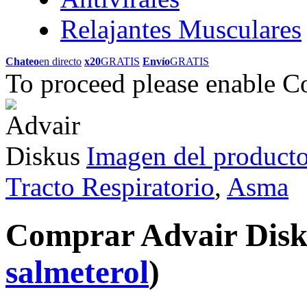
Relajantes Musculares
Chateo
en directo
x20
GRATIS
Envío
GRATIS
To proceed please enable C
Imagen del product
Tracto Respiratorio
,
Asma
Comprar Advair Dis
salmeterol
)