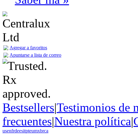
Agregar a favoritos
Apuntarse a lista de correo
Bestsellers
|
Testimonios de n
frecuentes
|
Nuestra política
|
us
en
fr
de
es
it
pt
eu
mx
br
ca