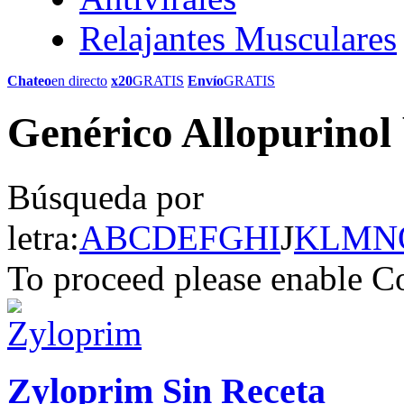
Relajantes Musculares
Chateo
en directo
x20
GRATIS
Envío
GRATIS
Genérico Allopurinol
Búsqueda por
letra:
A
B
C
D
E
F
G
H
I
J
K
L
M
N
To proceed please enable C
Zyloprim Sin Receta