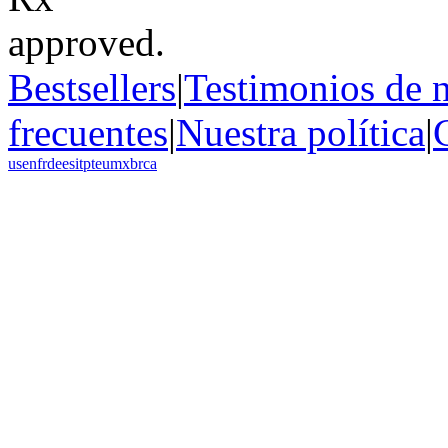
Bestsellers
|
Testimonios de n
frecuentes
|
Nuestra política
|
us
en
fr
de
es
it
pt
eu
mx
br
ca