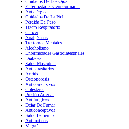
Cuidados De Los Ojos
Enfermedades Genitourinarias
Antialérgicas
Cuidados De La Piel
Pérdida De Peso
Tracto Respiratorio
Cáncer
Analgésicos
Trastornos Mentales
Alcoholismo
Enfermedades Gastrointestinales
Diabetes
Salud Masculina
Antiparasitarios
Artritis
Osteoporosis
Anticonvulsivos
Colesterol
Presión Arterial
Antifúngicos
Dejar De Fumar
Anticonceptivos
Salud Femenina
Antibióticos
Migrañas