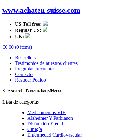
www.achaten-suisse.com
US Toll free:
Regular US:
UK:
€0.00 (0 items)
Bestsellers
Testimonios de nuestros clientes
Preguntas frecuentes
Contacto
Rastrear Pedido
Site search
Lista de categorías
Medicamentos VIH
Alzheimer Y Parkinson
Disfunción Eréctil
Cirugía
Enfermedad Cardiovascular