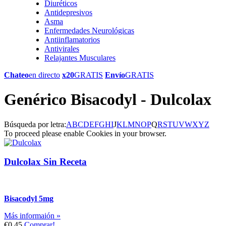
Diuréticos
Antidepresivos
Asma
Enfermedades Neurológicas
Antiinflamatorios
Antivirales
Relajantes Musculares
Chateo
en directo
x20
GRATIS
Envío
GRATIS
Genérico Bisacodyl - Dulcolax
Búsqueda por letra:
A
B
C
D
E
F
G
H
I
J
K
L
M
N
O
P
Q
R
S
T
U
V
W
X
Y
Z
To proceed please enable Cookies in your browser.
Dulcolax Sin Receta
Bisacodyl 5mg
Más informaión »
€0.45
Comprar!