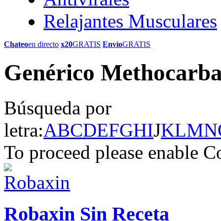
Relajantes Musculares
Chateo
en directo
x20
GRATIS
Envío
GRATIS
Genérico Methocarba
Búsqueda por
letra:
A
B
C
D
E
F
G
H
I
J
K
L
M
N
To proceed please enable C
Robaxin Sin Receta