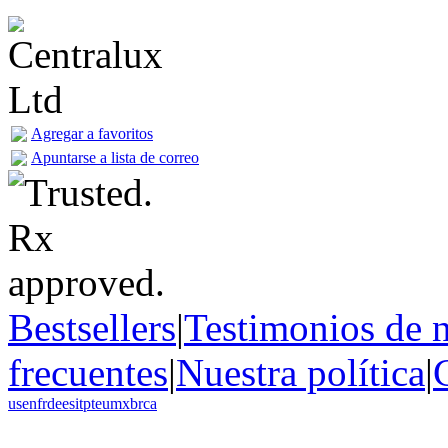
Agregar a favoritos
Apuntarse a lista de correo
Bestsellers
|
Testimonios de n
frecuentes
|
Nuestra política
|
us
en
fr
de
es
it
pt
eu
mx
br
ca