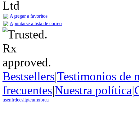
Agregar a favoritos
Apuntarse a lista de correo
Bestsellers
|
Testimonios de n
frecuentes
|
Nuestra política
|
us
en
fr
de
es
it
pt
eu
mx
br
ca