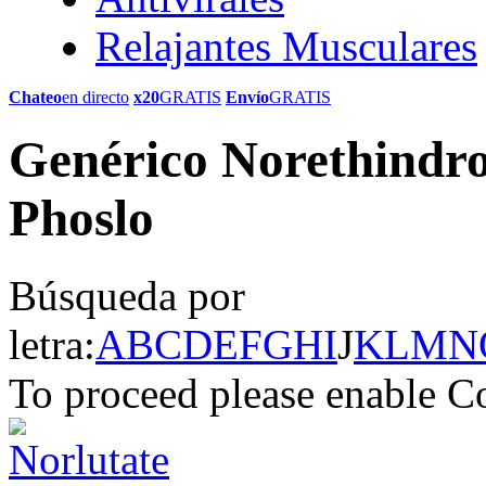
Relajantes Musculares
Chateo
en directo
x20
GRATIS
Envío
GRATIS
Genérico Norethindron
Phoslo
Búsqueda por
letra:
A
B
C
D
E
F
G
H
I
J
K
L
M
N
To proceed please enable C