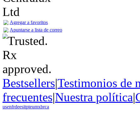
Agregar a favoritos
Apuntarse a lista de correo
Bestsellers
|
Testimonios de n
frecuentes
|
Nuestra política
|
us
en
fr
de
es
it
pt
eu
mx
br
ca