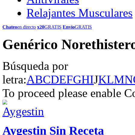
Relajantes Musculares
Chateo
en directo
x20
GRATIS
Envío
GRATIS
Genérico Norethistero
Búsqueda por
letra:
A
B
C
D
E
F
G
H
I
J
K
L
M
N
To proceed please enable C
Aygestin Sin Receta