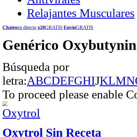
Relajantes Musculares
Chateo
en directo
x20
GRATIS
Envío
GRATIS
Genérico Oxybutynin 
Búsqueda por
letra:
A
B
C
D
E
F
G
H
I
J
K
L
M
N
To proceed please enable C
Oxytrol Sin Receta