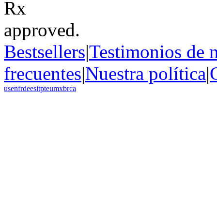
Bestsellers
|
Testimonios de n
frecuentes
|
Nuestra política
|
us
en
fr
de
es
it
pt
eu
mx
br
ca