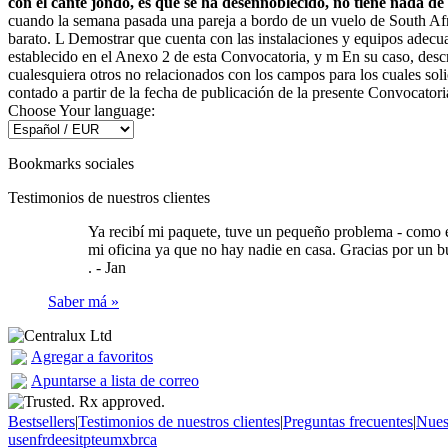
con el cante jondo, es que se ha desennoblecido, no tiene nada de
cuando la semana pasada una pareja a bordo de un vuelo de South Af
barato. L Demostrar que cuenta con las instalaciones y equipos adecua
establecido en el Anexo 2 de esta Convocatoria, y m En su caso, descri
cualesquiera otros no relacionados con los campos para los cuales soli
contado a partir de la fecha de publicación de la presente Convocatori
Choose Your language:
Bookmarks sociales
Testimonios de nuestros clientes
Ya recibí mi paquete, tuve un pequeño problema - como es
mi oficina ya que no hay nadie en casa. Gracias por un b
. -
Jan
Saber má »
Agregar a favoritos
Apuntarse a lista de correo
Bestsellers
|
Testimonios de nuestros clientes
|
Preguntas frecuentes
|
Nuest
us
en
fr
de
es
it
pt
eu
mx
br
ca