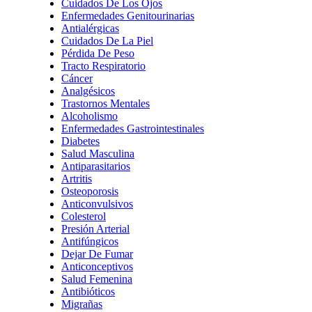
Cuidados De Los Ojos
Enfermedades Genitourinarias
Antialérgicas
Cuidados De La Piel
Pérdida De Peso
Tracto Respiratorio
Cáncer
Analgésicos
Trastornos Mentales
Alcoholismo
Enfermedades Gastrointestinales
Diabetes
Salud Masculina
Antiparasitarios
Artritis
Osteoporosis
Anticonvulsivos
Colesterol
Presión Arterial
Antifúngicos
Dejar De Fumar
Anticonceptivos
Salud Femenina
Antibióticos
Migrañas