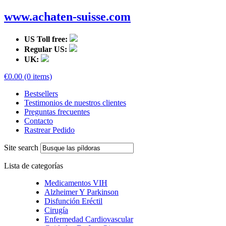
www.achaten-suisse.com
US Toll free:
Regular US:
UK:
€0.00 (0 items)
Bestsellers
Testimonios de nuestros clientes
Preguntas frecuentes
Contacto
Rastrear Pedido
Site search
Lista de categorías
Medicamentos VIH
Alzheimer Y Parkinson
Disfunción Eréctil
Cirugía
Enfermedad Cardiovascular