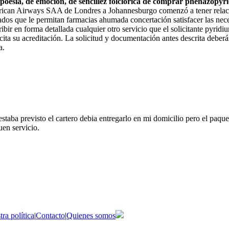
 poesía, de emoción, de sencillez folclórica de comprar phenazopyr
rican Airways SAA de Londres a Johannesburgo comenzó a tener relaci
dos que le permitan farmacias ahumada concertación satisfacer las neces
bir en forma detallada cualquier otro servicio que el solicitante pyridi
cita su acreditación. La solicitud y documentación antes descrita deber
a.
taba previsto el cartero debia entregarlo en mi domicilio pero el paque
uen servicio.
ra política
|
Contacto
|
Quienes somos