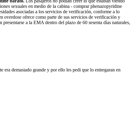
idine barato.
Los pasajeros no podían creer lo que estaban viendo
ones sexuales en medio de la cabina - comprar phenazopyridine
idades asociadas a los servicios de verificación, conforme a lo
um overdose ofrece como parte de sus servicios de verificación y
án presentarse a la EMA dentro del plazo de 60 sesenta días naturales,
te era demasiado grande y por ello les pedi que lo entregaran en