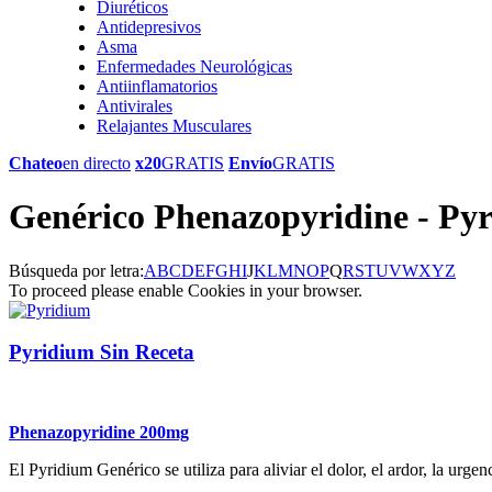
Diuréticos
Antidepresivos
Asma
Enfermedades Neurológicas
Antiinflamatorios
Antivirales
Relajantes Musculares
Chateo
en directo
x20
GRATIS
Envío
GRATIS
Genérico Phenazopyridine - Py
Búsqueda por letra:
A
B
C
D
E
F
G
H
I
J
K
L
M
N
O
P
Q
R
S
T
U
V
W
X
Y
Z
To proceed please enable Cookies in your browser.
Pyridium Sin Receta
Phenazopyridine 200mg
El Pyridium Genérico se utiliza para aliviar el dolor, el ardor, la urge