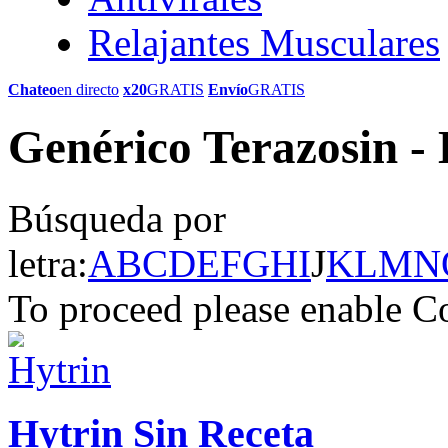
Relajantes Musculares
Chateo
en directo
x20
GRATIS
Envío
GRATIS
Genérico Terazosin -
Búsqueda por
letra:
A
B
C
D
E
F
G
H
I
J
K
L
M
N
To proceed please enable C
Hytrin Sin Receta