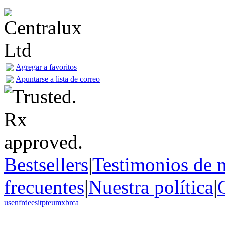
Agregar a favoritos
Apuntarse a lista de correo
Bestsellers
|
Testimonios de n
frecuentes
|
Nuestra política
|
us
en
fr
de
es
it
pt
eu
mx
br
ca