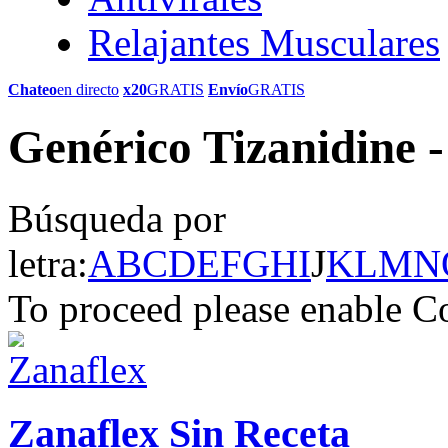
Relajantes Musculares
Chateo
en directo
x20
GRATIS
Envío
GRATIS
Genérico Tizanidine -
Búsqueda por
letra:
A
B
C
D
E
F
G
H
I
J
K
L
M
N
To proceed please enable C
Zanaflex Sin Receta