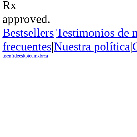
Bestsellers
|
Testimonios de n
frecuentes
|
Nuestra política
|
us
en
fr
de
es
it
pt
eu
mx
br
ca