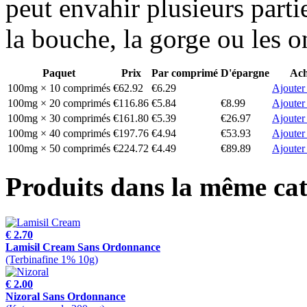
peut envahir plusieurs part
la bouche, la gorge ou les o
Paquet
Prix
Par comprimé
D'épargne
Ach
100mg × 10 comprimés
€62.92
€6.29
Ajouter
100mg × 20 comprimés
€116.86
€5.84
€8.99
Ajouter
100mg × 30 comprimés
€161.80
€5.39
€26.97
Ajouter
100mg × 40 comprimés
€197.76
€4.94
€53.93
Ajouter
100mg × 50 comprimés
€224.72
€4.49
€89.89
Ajouter
Produits dans la même cat
€ 2.70
Lamisil Cream Sans Ordonnance
(Terbinafine 1% 10g)
€ 2.00
Nizoral Sans Ordonnance