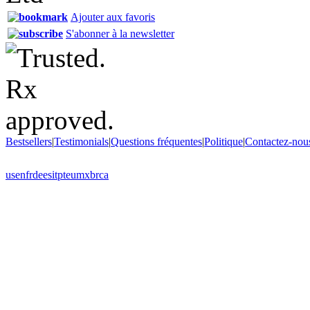
Ajouter aux favoris
S'abonner à la newsletter
Bestsellers
|
Testimonials
|
Questions fréquentes
|
Politique
|
Contactez-nou
us
en
fr
de
es
it
pt
eu
mx
br
ca