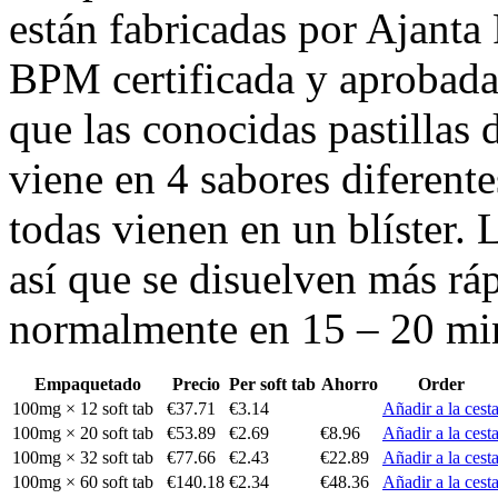
están fabricadas por Ajanta
BPM certificada y aprobada
que las conocidas pastillas
viene en 4 sabores diferente
todas vienen en un blíster. L
así que se disuelven más ráp
normalmente en 15 – 20 mi
Empaquetado
Precio
Per soft tab
Ahorro
Order
100mg × 12 soft tab
€37.71
€3.14
Añadir a la cest
100mg × 20 soft tab
€53.89
€2.69
€8.96
Añadir a la cest
100mg × 32 soft tab
€77.66
€2.43
€22.89
Añadir a la cest
100mg × 60 soft tab
€140.18
€2.34
€48.36
Añadir a la cest