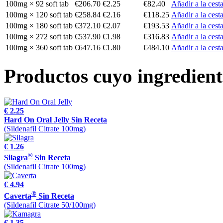
100mg × 92 soft tab
€206.70
€2.25
€82.40
Añadir a la cest
100mg × 120 soft tab
€258.84
€2.16
€118.25
Añadir a la cest
100mg × 180 soft tab
€372.10
€2.07
€193.53
Añadir a la cest
100mg × 272 soft tab
€537.90
€1.98
€316.83
Añadir a la cest
100mg × 360 soft tab
€647.16
€1.80
€484.10
Añadir a la cest
Productos cuyo ingrediente
€ 2.25
Hard On Oral Jelly Sin Receta
(Sildenafil Citrate 100mg)
€ 1.26
®
Silagra
Sin Receta
(Sildenafil Citrate 100mg)
€ 4.94
®
Caverta
Sin Receta
(Sildenafil Citrate 50/100mg)
€ 1.35