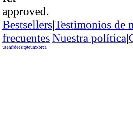
Bestsellers
|
Testimonios de n
frecuentes
|
Nuestra política
|
us
en
fr
de
es
it
pt
eu
mx
br
ca