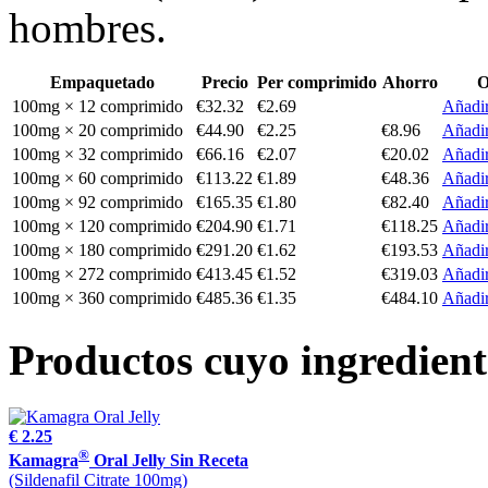
hombres.
Empaquetado
Precio
Per comprimido
Ahorro
O
100mg × 12 comprimido
€32.32
€2.69
Añadir
100mg × 20 comprimido
€44.90
€2.25
€8.96
Añadir
100mg × 32 comprimido
€66.16
€2.07
€20.02
Añadir
100mg × 60 comprimido
€113.22
€1.89
€48.36
Añadir
100mg × 92 comprimido
€165.35
€1.80
€82.40
Añadir
100mg × 120 comprimido
€204.90
€1.71
€118.25
Añadir
100mg × 180 comprimido
€291.20
€1.62
€193.53
Añadir
100mg × 272 comprimido
€413.45
€1.52
€319.03
Añadir
100mg × 360 comprimido
€485.36
€1.35
€484.10
Añadir
Productos cuyo ingrediente
€ 2.25
®
Kamagra
Oral Jelly Sin Receta
(Sildenafil Citrate 100mg)