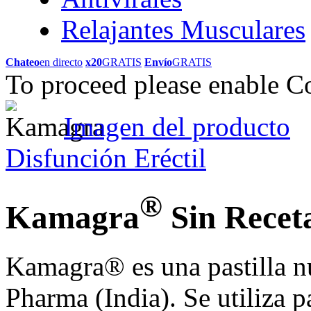
Relajantes Musculares
Chateo
en directo
x20
GRATIS
Envío
GRATIS
To proceed please enable C
Imagen del producto
Disfunción Eréctil
®
Kamagra
Sin Rece
Kamagra® es una pastilla n
Pharma (India). Se utiliza pa