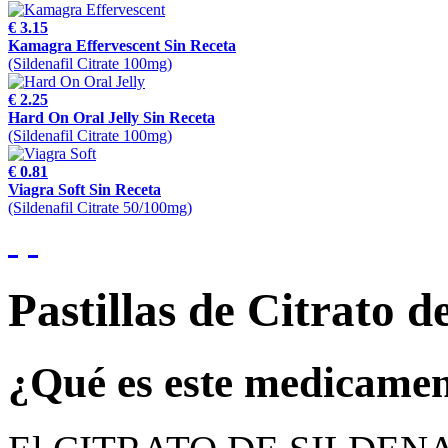
€ 3.15
Kamagra Effervescent Sin Receta
(Sildenafil Citrate 100mg)
€ 2.25
Hard On Oral Jelly Sin Receta
(Sildenafil Citrate 100mg)
€ 0.81
Viagra Soft Sin Receta
(Sildenafil Citrate 50/100mg)
Pastillas de Citrato 
¿Qué es este medicame