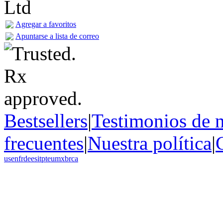
Agregar a favoritos
Apuntarse a lista de correo
Bestsellers
|
Testimonios de n
frecuentes
|
Nuestra política
|
us
en
fr
de
es
it
pt
eu
mx
br
ca