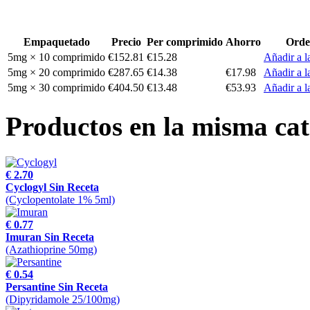
Empaquetado
Precio
Per comprimido
Ahorro
Orde
5mg × 10 comprimido
€152.81
€15.28
Añadir a l
5mg × 20 comprimido
€287.65
€14.38
€17.98
Añadir a l
5mg × 30 comprimido
€404.50
€13.48
€53.93
Añadir a l
Productos en la misma cat
€ 2.70
Cyclogyl Sin Receta
(Cyclopentolate 1% 5ml)
€ 0.77
Imuran Sin Receta
(Azathioprine 50mg)
€ 0.54
Persantine Sin Receta
(Dipyridamole 25/100mg)