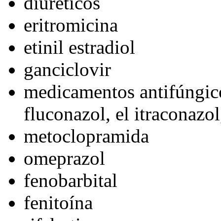
diureticos
eritromicina
etinil estradiol
ganciclovir
medicamentos antifúngico
fluconazol, el itraconazol
metoclopramida
omeprazol
fenobarbital
fenitoína