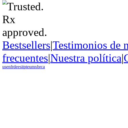
Bestsellers
|
Testimonios de n
frecuentes
|
Nuestra política
|
us
en
fr
de
es
it
pt
eu
mx
br
ca