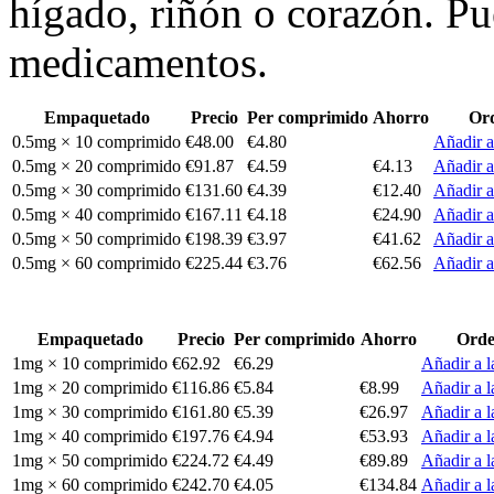
hígado, riñón o corazón. Pu
medicamentos.
Empaquetado
Precio
Per comprimido
Ahorro
Or
0.5mg × 10 comprimido
€48.00
€4.80
Añadir a
0.5mg × 20 comprimido
€91.87
€4.59
€4.13
Añadir a
0.5mg × 30 comprimido
€131.60
€4.39
€12.40
Añadir a
0.5mg × 40 comprimido
€167.11
€4.18
€24.90
Añadir a
0.5mg × 50 comprimido
€198.39
€3.97
€41.62
Añadir a
0.5mg × 60 comprimido
€225.44
€3.76
€62.56
Añadir a
Empaquetado
Precio
Per comprimido
Ahorro
Orde
1mg × 10 comprimido
€62.92
€6.29
Añadir a l
1mg × 20 comprimido
€116.86
€5.84
€8.99
Añadir a l
1mg × 30 comprimido
€161.80
€5.39
€26.97
Añadir a l
1mg × 40 comprimido
€197.76
€4.94
€53.93
Añadir a l
1mg × 50 comprimido
€224.72
€4.49
€89.89
Añadir a l
1mg × 60 comprimido
€242.70
€4.05
€134.84
Añadir a l