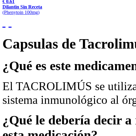
€ 0.61
Dilantin Sin Receta
(Phenytoin 100mg)
Capsulas de Tacrolim
¿Qué es este medicame
El TACROLIMÚS se utiliza p
sistema inmunológico al órg
¿Qué le debería decir a 
esta medicación?