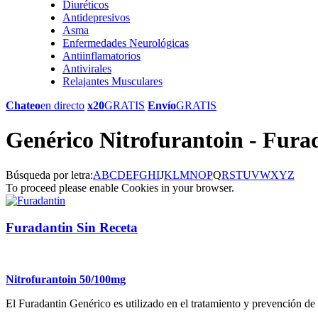
Diuréticos
Antidepresivos
Asma
Enfermedades Neurológicas
Antiinflamatorios
Antivirales
Relajantes Musculares
Chateo
en directo
x20
GRATIS
Envío
GRATIS
Genérico Nitrofurantoin - Fura
Búsqueda por letra:
A
B
C
D
E
F
G
H
I
J
K
L
M
N
O
P
Q
R
S
T
U
V
W
X
Y
Z
To proceed please enable Cookies in your browser.
Furadantin Sin Receta
Nitrofurantoin 50/100mg
El Furadantin Genérico es utilizado en el tratamiento y prevención de l