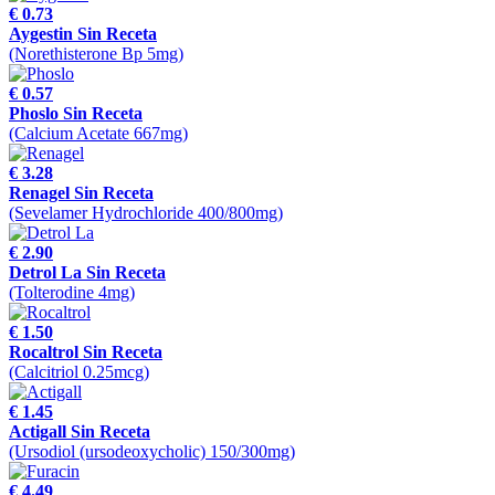
€ 0.73
Aygestin Sin Receta
(Norethisterone Bp 5mg)
€ 0.57
Phoslo Sin Receta
(Calcium Acetate 667mg)
€ 3.28
Renagel Sin Receta
(Sevelamer Hydrochloride 400/800mg)
€ 2.90
Detrol La Sin Receta
(Tolterodine 4mg)
€ 1.50
Rocaltrol Sin Receta
(Calcitriol 0.25mcg)
€ 1.45
Actigall Sin Receta
(Ursodiol (ursodeoxycholic) 150/300mg)
€ 4.49