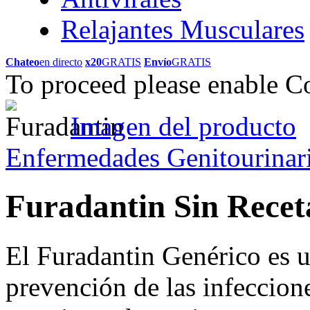
Relajantes Musculares
Chateo
en directo
x20
GRATIS
Envío
GRATIS
To proceed please enable C
Imagen del producto
Enfermedades Genitourinar
Furadantin Sin Rece
El Furadantin Genérico es ut
prevención de las infeccione