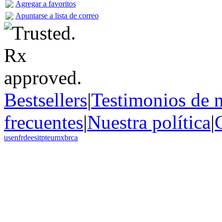
Agregar a favoritos
Apuntarse a lista de correo
Bestsellers
|
Testimonios de n
frecuentes
|
Nuestra política
|
us
en
fr
de
es
it
pt
eu
mx
br
ca