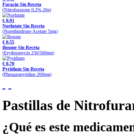
Furacin Sin Receta
(Nitrofurazone 0.2% 20g)
€ 0.91
Norlutate Sin Receta
(Norethindrone Acetate 5mg)
€ 0.55
Ilosone Sin Receta
(Erythromycin 250/500mg)
€ 0.70
Pyridium Sin Receta
(Phenazopyridine 200mg)
Pastillas de Nitrofur
¿Qué es este medicame