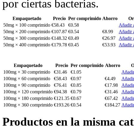
por ciertas bacterias.
Empaquetado
Precio
Per comprimido
Ahorro
Or
50mg × 100 comprimido
€58.43
€0.58
Añadir a
50mg × 200 comprimido
€107.87
€0.54
€8.99
Añadir a
50mg × 300 comprimido
€148.32
€0.49
€26.97
Añadir a
50mg × 400 comprimido
€179.78
€0.45
€53.93
Añadir a
Empaquetado
Precio
Per comprimido
Ahorro
O
100mg × 30 comprimido
€31.46
€1.05
Añadir
100mg × 60 comprimido
€58.43
€0.97
€4.49
Añadir
100mg × 90 comprimido
€76.41
€0.85
€17.98
Añadir
100mg × 120 comprimido
€94.38
€0.79
€31.46
Añadir
100mg × 180 comprimido
€121.35
€0.67
€67.42
Añadir
100mg × 360 comprimido
€193.26
€0.54
€184.27
Añadir
Productos en la misma cat