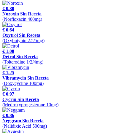
€ 0.80
Noroxin Sin Receta
(Norfloxacin 400mg)
€ 0.64
Oxytrol Sin Receta
(Oxybutynin 2.5/5mg)
€ 1.08
Detrol Sin Receta
(Tolterodine 1/2/4mg)
€ 1.25
Vibramycin Sin Receta
(Doxycycline 100mg)
€ 0.97
Cycrin Sin Receta
(Medroxyprogesterone 10mg)
€ 0.86
Neggram Sin Receta
(Nalidixic Acid 500mg)