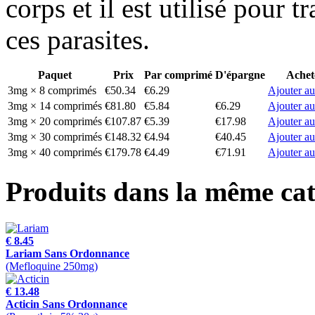
corps et il est utilisé pour t
ces parasites.
Paquet
Prix
Par comprimé
D'épargne
Achet
3mg × 8 comprimés
€50.34
€6.29
Ajouter au
3mg × 14 comprimés
€81.80
€5.84
€6.29
Ajouter au
3mg × 20 comprimés
€107.87
€5.39
€17.98
Ajouter au
3mg × 30 comprimés
€148.32
€4.94
€40.45
Ajouter au
3mg × 40 comprimés
€179.78
€4.49
€71.91
Ajouter au
Produits dans la même cat
€ 8.45
Lariam Sans Ordonnance
(Mefloquine 250mg)
€ 13.48
Acticin Sans Ordonnance