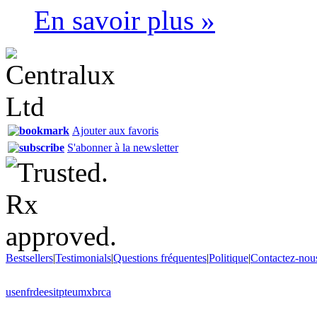
En savoir plus »
Ajouter aux favoris
S'abonner à la newsletter
Bestsellers
|
Testimonials
|
Questions fréquentes
|
Politique
|
Contactez-nou
us
en
fr
de
es
it
pt
eu
mx
br
ca