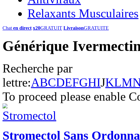
Relaxants Musculaires
Chat
en direct
x20
GRATUIT
Livraison
GRATUITE
Générique Ivermectin
Recherche par
lettre:
A
B
C
D
E
F
G
H
I
J
K
L
M
To proceed please enable C
Stromectol Sans Ordonn