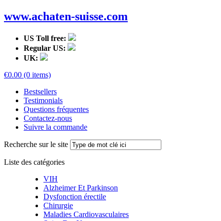
www.achaten-suisse.com
US Toll free:
Regular US:
UK:
€0.00 (0 items)
Bestsellers
Testimonials
Questions fréquentes
Contactez-nous
Suivre la commande
Recherche sur le site
Liste des catégories
VIH
Alzheimer Et Parkinson
Dysfonction érectile
Chirurgie
Maladies Cardiovasculaires