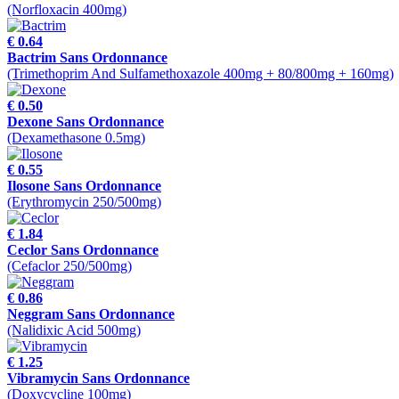
(Norfloxacin 400mg)
€ 0.64
Bactrim Sans Ordonnance
(Trimethoprim And Sulfamethoxazole 400mg + 80/800mg + 160mg)
€ 0.50
Dexone Sans Ordonnance
(Dexamethasone 0.5mg)
€ 0.55
Ilosone Sans Ordonnance
(Erythromycin 250/500mg)
€ 1.84
Ceclor Sans Ordonnance
(Cefaclor 250/500mg)
€ 0.86
Neggram Sans Ordonnance
(Nalidixic Acid 500mg)
€ 1.25
Vibramycin Sans Ordonnance
(Doxycycline 100mg)