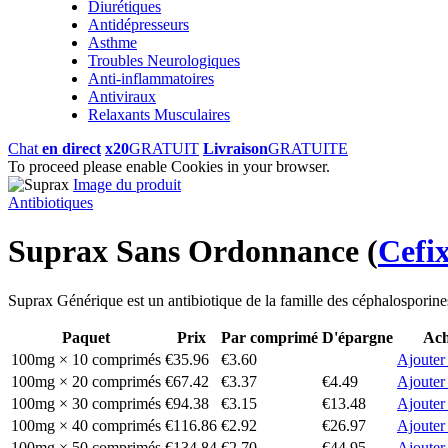
Diurétiques
Antidépresseurs
Asthme
Troubles Neurologiques
Anti-inflammatoires
Antiviraux
Relaxants Musculaires
Chat
en direct
x20
GRATUIT
Livraison
GRATUITE
To proceed please enable Cookies in your browser.
Image du produit
Antibiotiques
Suprax Sans Ordonnance
(
Cefi
Suprax Générique est un antibiotique de la famille des céphalosporines. 
Paquet
Prix
Par comprimé
D'épargne
Ach
100mg × 10 comprimés
€35.96
€3.60
Ajouter
100mg × 20 comprimés
€67.42
€3.37
€4.49
Ajouter
100mg × 30 comprimés
€94.38
€3.15
€13.48
Ajouter
100mg × 40 comprimés
€116.86
€2.92
€26.97
Ajouter
100mg × 50 comprimés
€134.84
€2.70
€44.95
Ajouter