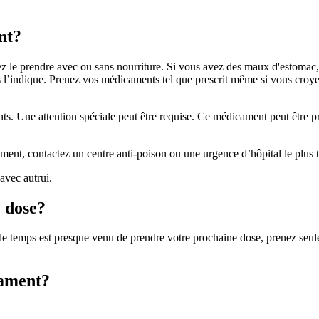
nt?
le prendre avec ou sans nourriture. Si vous avez des maux d'estomac, p
l’indique. Prenez vos médicaments tel que prescrit même si vous croyez
ants. Une attention spéciale peut être requise. Ce médicament peut être p
ent, contactez un centre anti-poison ou une urgence d’hôpital le plus t
vec autrui.
e dose?
Si le temps est presque venu de prendre votre prochaine dose, prenez se
cament?