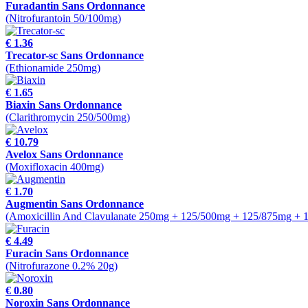
Furadantin Sans Ordonnance
(Nitrofurantoin 50/100mg)
€ 1.36
Trecator-sc Sans Ordonnance
(Ethionamide 250mg)
€ 1.65
Biaxin Sans Ordonnance
(Clarithromycin 250/500mg)
€ 10.79
Avelox Sans Ordonnance
(Moxifloxacin 400mg)
€ 1.70
Augmentin Sans Ordonnance
(Amoxicillin And Clavulanate 250mg + 125/500mg + 125/875mg + 
€ 4.49
Furacin Sans Ordonnance
(Nitrofurazone 0.2% 20g)
€ 0.80
Noroxin Sans Ordonnance