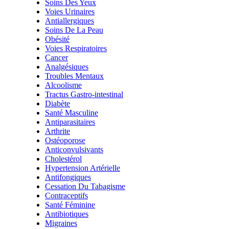
Soins Des Yeux
Voies Urinaires
Antiallergiques
Soins De La Peau
Obésité
Voies Respiratoires
Cancer
Analgésiques
Troubles Mentaux
Alcoolisme
Tractus Gastro-intestinal
Diabète
Santé Masculine
Antiparasitaires
Arthrite
Ostéoporose
Anticonvulsivants
Cholestérol
Hypertension Artérielle
Antifongiques
Cessation Du Tabagisme
Contraceptifs
Santé Féminine
Antibiotiques
Migraines