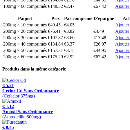
100mg × 60 comprimés
€148.32
€2.47
€67.42
Ajouter
Paquet
Prix
Par comprimé
D'épargne
Ach
200mg × 10 comprimés
€40.45
€4.05
Ajouter
200mg × 20 comprimés
€76.41
€3.82
€4.49
Ajouter
200mg × 30 comprimés
€107.87
€3.60
€13.48
Ajouter
200mg × 40 comprimés
€134.84
€3.37
€26.97
Ajouter
200mg × 50 comprimés
€157.31
€3.15
€44.95
Ajouter
200mg × 60 comprimés
€175.29
€2.92
€67.42
Ajouter
Produits dans la même catégorie
€ 5.21
Ceclor Cd Sans Ordonnance
(Cefaclor 375mg)
€ 1.12
Amoxil Sans Ordonnance
(Amoxicillin 500mg)
€ 0.45