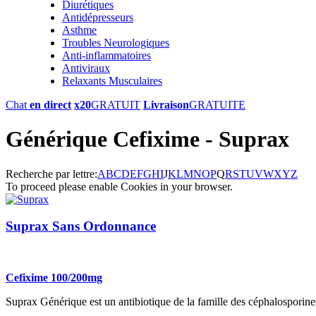
Diurétiques
Antidépresseurs
Asthme
Troubles Neurologiques
Anti-inflammatoires
Antiviraux
Relaxants Musculaires
Chat
en direct
x20
GRATUIT
Livraison
GRATUITE
Générique Cefixime - Suprax
Recherche par lettre:
A
B
C
D
E
F
G
H
I
J
K
L
M
N
O
P
Q
R
S
T
U
V
W
X
Y
Z
To proceed please enable Cookies in your browser.
Suprax Sans Ordonnance
Cefixime 100/200mg
Suprax Générique est un antibiotique de la famille des céphalosporines. 