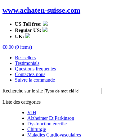
www.achaten-suisse.com
US Toll free:
Regular US:
UK:
€0.00 (0 items)
Bestsellers
Testimonials
Questions fréquentes
Contactez-nous
Suivre la commande
Recherche sur le site
Liste des catégories
VIH
Alzheimer Et Parkinson
Dysfonction érectile
Chirurgie
Maladies Cardiovasculaires