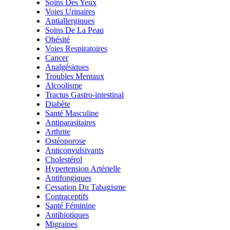
Soins Des Yeux
Voies Urinaires
Antiallergiques
Soins De La Peau
Obésité
Voies Respiratoires
Cancer
Analgésiques
Troubles Mentaux
Alcoolisme
Tractus Gastro-intestinal
Diabète
Santé Masculine
Antiparasitaires
Arthrite
Ostéoporose
Anticonvulsivants
Cholestérol
Hypertension Artérielle
Antifongiques
Cessation Du Tabagisme
Contraceptifs
Santé Féminine
Antibiotiques
Migraines