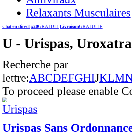
Relaxants Musculaires
Chat
en direct
x20
GRATUIT
Livraison
GRATUITE
U - Urispas, Uroxatra
Recherche par
lettre:
A
B
C
D
E
F
G
H
I
J
K
L
M
To proceed please enable C
Urispas Sans Ordonnanc