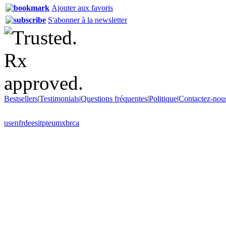
Ajouter aux favoris
S'abonner à la newsletter
Bestsellers
|
Testimonials
|
Questions fréquentes
|
Politique
|
Contactez-nou
us
en
fr
de
es
it
pt
eu
mx
br
ca