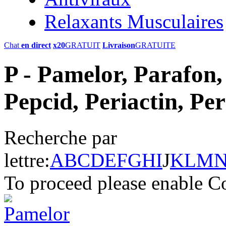
Relaxants Musculaires
Chat
en direct
x20
GRATUIT
Livraison
GRATUITE
P - Pamelor, Parafon, 
Pepcid, Periactin, Per
Recherche par
lettre:
A
B
C
D
E
F
G
H
I
J
K
L
M
To proceed please enable C