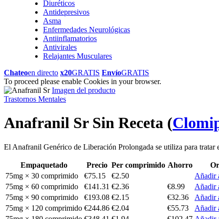
Diuréticos
Antidepresivos
Asma
Enfermedades Neurológicas
Antiinflamatorios
Antivirales
Relajantes Musculares
Chateo
en directo
x20
GRATIS
Envío
GRATIS
To proceed please enable Cookies in your browser.
Imagen del producto
Trastornos Mentales
Anafranil Sr Sin Receta
(
Clomi
El Anafranil Genérico de Liberación Prolongada se utiliza para tratar
Empaquetado
Precio
Per comprimido
Ahorro
Or
75mg × 30 comprimido
€75.15
€2.50
Añadir a
75mg × 60 comprimido
€141.31
€2.36
€8.99
Añadir a
75mg × 90 comprimido
€193.08
€2.15
€32.36
Añadir a
75mg × 120 comprimido
€244.86
€2.04
€55.73
Añadir a
75mg × 180 comprimido
€348.41
€1.94
€102.47
Añadir a