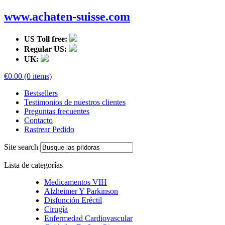
www.achaten-suisse.com
US Toll free:
Regular US:
UK:
€0.00 (0 items)
Bestsellers
Testimonios de nuestros clientes
Preguntas frecuentes
Contacto
Rastrear Pedido
Site search
Lista de categorías
Medicamentos VIH
Alzheimer Y Parkinson
Disfunción Eréctil
Cirugía
Enfermedad Cardiovascular