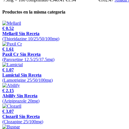
Productos en la misma categoria
€ 0.52
Mellaril Sin Receta
(Thioridazine 10/25/50/100mg)
€ 1.61
Paxil Cr Sin Receta
(Paroxetine 12.5/25/37.5mg)
€ 1.07
Lamictal Sin Receta
(Lamotrigine 25/50/100mg)
€ 2.15
Abilify Sin Receta
(Aripiprazole 20mg)
€ 3.07
Clozaril Sin Receta
(Clozapine 25/100mg)