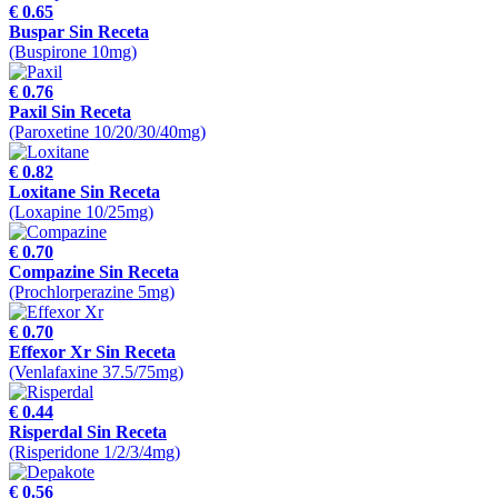
€ 0.65
Buspar Sin Receta
(Buspirone 10mg)
€ 0.76
Paxil Sin Receta
(Paroxetine 10/20/30/40mg)
€ 0.82
Loxitane Sin Receta
(Loxapine 10/25mg)
€ 0.70
Compazine Sin Receta
(Prochlorperazine 5mg)
€ 0.70
Effexor Xr Sin Receta
(Venlafaxine 37.5/75mg)
€ 0.44
Risperdal Sin Receta
(Risperidone 1/2/3/4mg)
€ 0.56