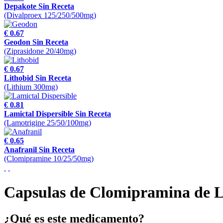
Depakote Sin Receta
(Divalproex 125/250/500mg)
€ 0.67
Geodon Sin Receta
(Ziprasidone 20/40mg)
€ 0.67
Lithobid Sin Receta
(Lithium 300mg)
€ 0.81
Lamictal Dispersible Sin Receta
(Lamotrigine 25/50/100mg)
€ 0.65
Anafranil Sin Receta
(Clomipramine 10/25/50mg)
Capsulas de Clomipramina de L
¿Qué es este medicamento?