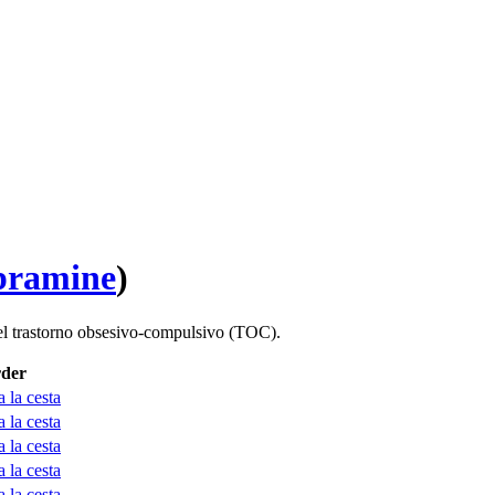
pramine
)
 el trastorno obsesivo-compulsivo (TOC).
der
 la cesta
 la cesta
 la cesta
 la cesta
 la cesta