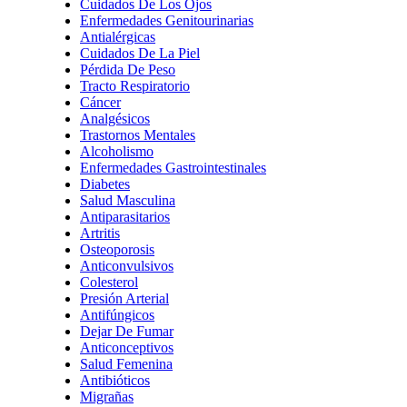
Cuidados De Los Ojos
Enfermedades Genitourinarias
Antialérgicas
Cuidados De La Piel
Pérdida De Peso
Tracto Respiratorio
Cáncer
Analgésicos
Trastornos Mentales
Alcoholismo
Enfermedades Gastrointestinales
Diabetes
Salud Masculina
Antiparasitarios
Artritis
Osteoporosis
Anticonvulsivos
Colesterol
Presión Arterial
Antifúngicos
Dejar De Fumar
Anticonceptivos
Salud Femenina
Antibióticos
Migrañas