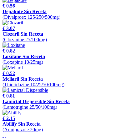
€ 0.56
Depakote Sin Receta
(Divalproex 125/250/500mg)
€ 3.07
Clozaril Sin Receta
(Clozapine 25/100mg)
€ 0.82
Loxitane Sin Receta
(Loxapine 10/25mg)
€ 0.52
Mellaril Sin Receta
(Thioridazine 10/25/50/100mg)
€ 0.81
Lamictal Dispersible Sin Receta
(Lamotrigine 25/50/100mg)
€ 2.15
Abilify Sin Receta
(Aripiprazole 20mg)