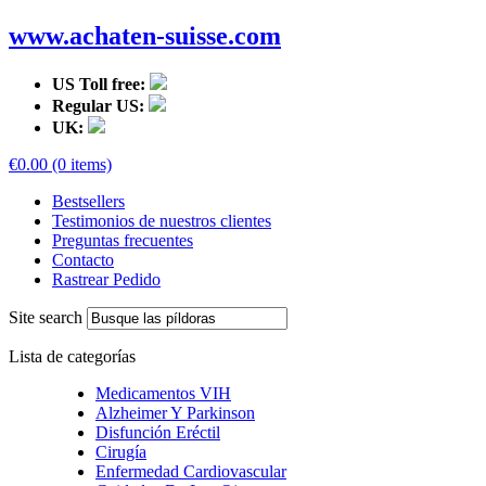
www.achaten-suisse.com
US Toll free:
Regular US:
UK:
€0.00 (0 items)
Bestsellers
Testimonios de nuestros clientes
Preguntas frecuentes
Contacto
Rastrear Pedido
Site search
Lista de categorías
Medicamentos VIH
Alzheimer Y Parkinson
Disfunción Eréctil
Cirugía
Enfermedad Cardiovascular