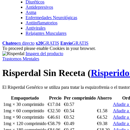
Diuréticos
Antidepresivos
Asma
Enfermedades Neurológicas
Antiinflamatorios
Antivirales
Relajantes Musculares
Chateo
en directo
x20
GRATIS
Envío
GRATIS
To proceed please enable Cookies in your browser.
Imagen del producto
Trastornos Mentales
Risperdal Sin Receta
(
Risperido
El Risperdal Genérico se utiliza para tratar la esquizofrenia o el trastor
Empaquetado
Precio
Per comprimido
Ahorro
Ord
1mg × 30 comprimido
€17.04
€0.57
Añadir a 
1mg × 60 comprimido
€32.50
€0.54
€1.58
Añadir a 
1mg × 90 comprimido
€46.61
€0.52
€4.52
Añadir a 
1mg × 120 comprimido
€58.79
€0.49
€9.38
Añadir a 
1mg × 180 comprimido
€84.06
€0.47
€18.20
Añadir a 