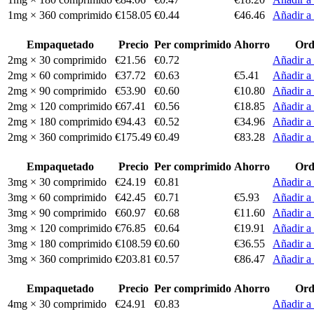
1mg × 360 comprimido
€158.05
€0.44
€46.46
Añadir a 
Empaquetado
Precio
Per comprimido
Ahorro
Ord
2mg × 30 comprimido
€21.56
€0.72
Añadir a 
2mg × 60 comprimido
€37.72
€0.63
€5.41
Añadir a 
2mg × 90 comprimido
€53.90
€0.60
€10.80
Añadir a 
2mg × 120 comprimido
€67.41
€0.56
€18.85
Añadir a 
2mg × 180 comprimido
€94.43
€0.52
€34.96
Añadir a 
2mg × 360 comprimido
€175.49
€0.49
€83.28
Añadir a 
Empaquetado
Precio
Per comprimido
Ahorro
Ord
3mg × 30 comprimido
€24.19
€0.81
Añadir a 
3mg × 60 comprimido
€42.45
€0.71
€5.93
Añadir a 
3mg × 90 comprimido
€60.97
€0.68
€11.60
Añadir a 
3mg × 120 comprimido
€76.85
€0.64
€19.91
Añadir a 
3mg × 180 comprimido
€108.59
€0.60
€36.55
Añadir a 
3mg × 360 comprimido
€203.81
€0.57
€86.47
Añadir a 
Empaquetado
Precio
Per comprimido
Ahorro
Ord
4mg × 30 comprimido
€24.91
€0.83
Añadir a 