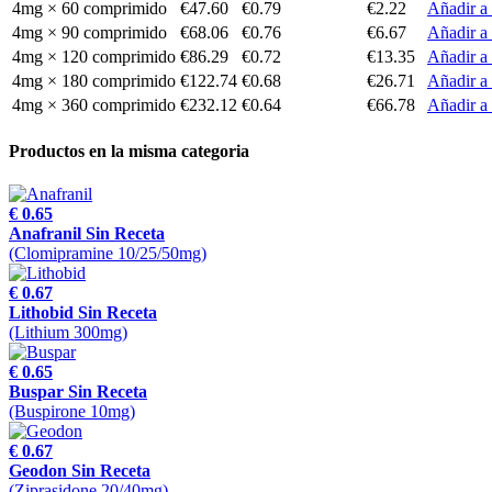
4mg × 60 comprimido
€47.60
€0.79
€2.22
Añadir a 
4mg × 90 comprimido
€68.06
€0.76
€6.67
Añadir a 
4mg × 120 comprimido
€86.29
€0.72
€13.35
Añadir a 
4mg × 180 comprimido
€122.74
€0.68
€26.71
Añadir a 
4mg × 360 comprimido
€232.12
€0.64
€66.78
Añadir a 
Productos en la misma categoria
€ 0.65
Anafranil Sin Receta
(Clomipramine 10/25/50mg)
€ 0.67
Lithobid Sin Receta
(Lithium 300mg)
€ 0.65
Buspar Sin Receta
(Buspirone 10mg)
€ 0.67
Geodon Sin Receta
(Ziprasidone 20/40mg)