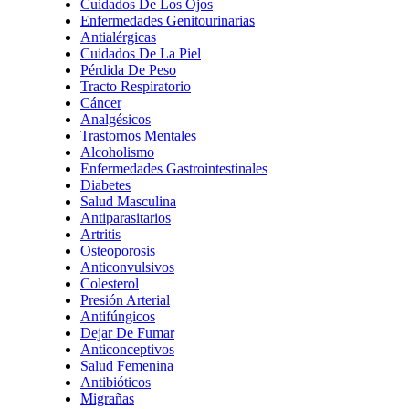
Cuidados De Los Ojos
Enfermedades Genitourinarias
Antialérgicas
Cuidados De La Piel
Pérdida De Peso
Tracto Respiratorio
Cáncer
Analgésicos
Trastornos Mentales
Alcoholismo
Enfermedades Gastrointestinales
Diabetes
Salud Masculina
Antiparasitarios
Artritis
Osteoporosis
Anticonvulsivos
Colesterol
Presión Arterial
Antifúngicos
Dejar De Fumar
Anticonceptivos
Salud Femenina
Antibióticos
Migrañas