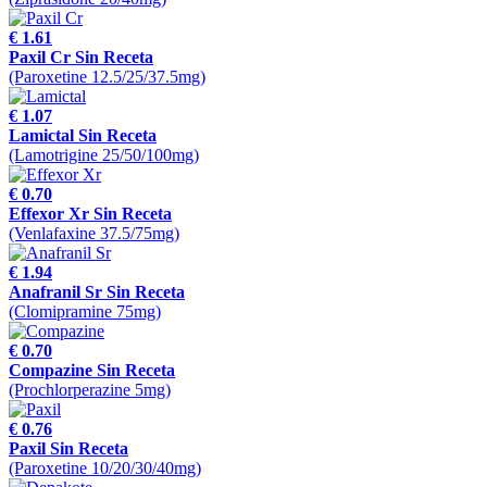
€ 1.61
Paxil Cr Sin Receta
(Paroxetine 12.5/25/37.5mg)
€ 1.07
Lamictal Sin Receta
(Lamotrigine 25/50/100mg)
€ 0.70
Effexor Xr Sin Receta
(Venlafaxine 37.5/75mg)
€ 1.94
Anafranil Sr Sin Receta
(Clomipramine 75mg)
€ 0.70
Compazine Sin Receta
(Prochlorperazine 5mg)
€ 0.76
Paxil Sin Receta
(Paroxetine 10/20/30/40mg)