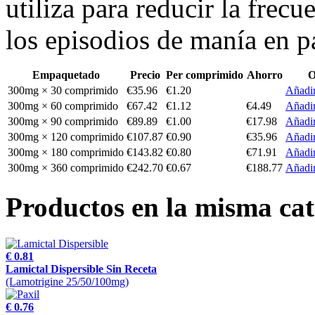
utiliza para reducir la frec
los episodios de manía en pa
Empaquetado
Precio
Per comprimido
Ahorro
O
300mg × 30 comprimido
€35.96
€1.20
Añadir
300mg × 60 comprimido
€67.42
€1.12
€4.49
Añadir
300mg × 90 comprimido
€89.89
€1.00
€17.98
Añadir
300mg × 120 comprimido
€107.87
€0.90
€35.96
Añadir
300mg × 180 comprimido
€143.82
€0.80
€71.91
Añadir
300mg × 360 comprimido
€242.70
€0.67
€188.77
Añadir
Productos en la misma cat
€ 0.81
Lamictal Dispersible Sin Receta
(Lamotrigine 25/50/100mg)
€ 0.76