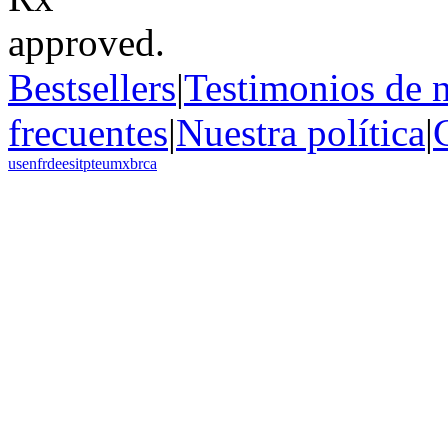
Bestsellers
|
Testimonios de n
frecuentes
|
Nuestra política
|
us
en
fr
de
es
it
pt
eu
mx
br
ca