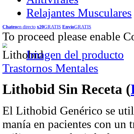
Relajantes Musculares
Chateo
en directo
x20
GRATIS
Envío
GRATIS
To proceed please enable C
Imagen del producto
Trastornos Mentales
Lithobid Sin Receta
(
El Lithobid Genérico se util
manía en pacientes con un t