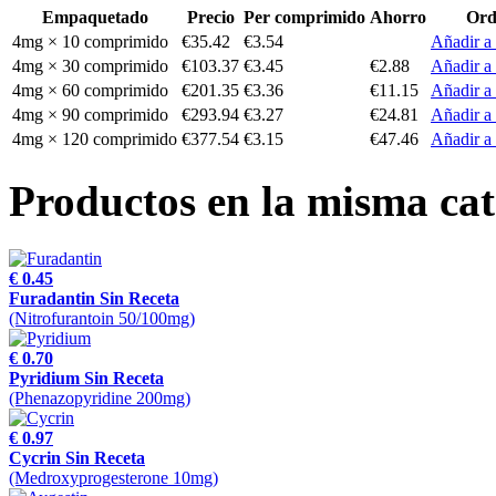
Empaquetado
Precio
Per comprimido
Ahorro
Ord
4mg × 10 comprimido
€35.42
€3.54
Añadir a 
4mg × 30 comprimido
€103.37
€3.45
€2.88
Añadir a 
4mg × 60 comprimido
€201.35
€3.36
€11.15
Añadir a 
4mg × 90 comprimido
€293.94
€3.27
€24.81
Añadir a 
4mg × 120 comprimido
€377.54
€3.15
€47.46
Añadir a 
Productos en la misma cat
€ 0.45
Furadantin Sin Receta
(Nitrofurantoin 50/100mg)
€ 0.70
Pyridium Sin Receta
(Phenazopyridine 200mg)
€ 0.97
Cycrin Sin Receta
(Medroxyprogesterone 10mg)