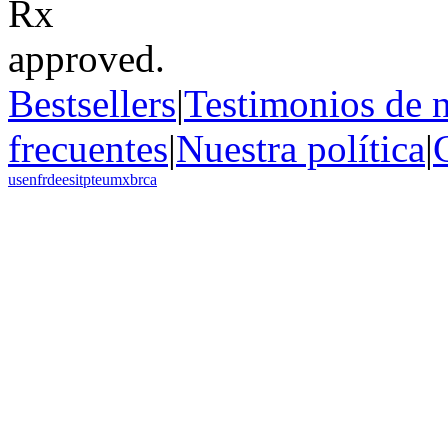
Bestsellers
|
Testimonios de n
frecuentes
|
Nuestra política
|
us
en
fr
de
es
it
pt
eu
mx
br
ca