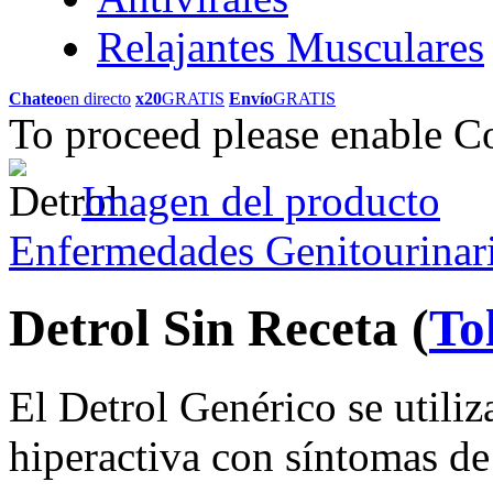
Relajantes Musculares
Chateo
en directo
x20
GRATIS
Envío
GRATIS
To proceed please enable C
Imagen del producto
Enfermedades Genitourinar
Detrol Sin Receta
(
To
El Detrol Genérico se utiliz
hiperactiva con síntomas de