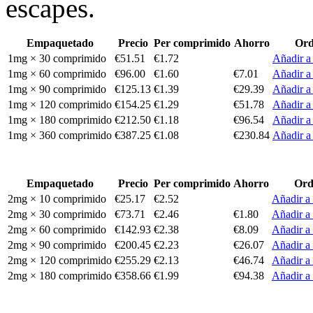
escapes.
Empaquetado
Precio
Per comprimido
Ahorro
Ord
1mg × 30 comprimido
€51.51
€1.72
Añadir a 
1mg × 60 comprimido
€96.00
€1.60
€7.01
Añadir a 
1mg × 90 comprimido
€125.13
€1.39
€29.39
Añadir a 
1mg × 120 comprimido
€154.25
€1.29
€51.78
Añadir a 
1mg × 180 comprimido
€212.50
€1.18
€96.54
Añadir a 
1mg × 360 comprimido
€387.25
€1.08
€230.84
Añadir a 
Empaquetado
Precio
Per comprimido
Ahorro
Ord
2mg × 10 comprimido
€25.17
€2.52
Añadir a 
2mg × 30 comprimido
€73.71
€2.46
€1.80
Añadir a 
2mg × 60 comprimido
€142.93
€2.38
€8.09
Añadir a 
2mg × 90 comprimido
€200.45
€2.23
€26.07
Añadir a 
2mg × 120 comprimido
€255.29
€2.13
€46.74
Añadir a 
2mg × 180 comprimido
€358.66
€1.99
€94.38
Añadir a 