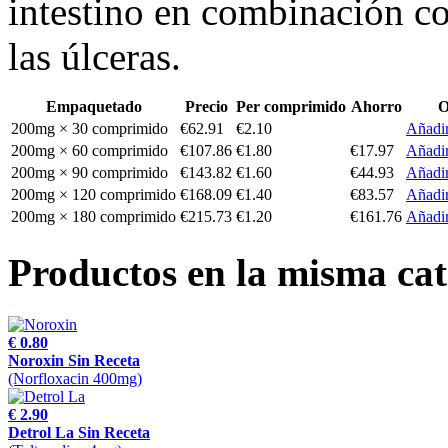
intestino en combinación co
las úlceras.
Empaquetado
Precio
Per comprimido
Ahorro
O
200mg × 30 comprimido
€62.91
€2.10
Añadir
200mg × 60 comprimido
€107.86
€1.80
€17.97
Añadir
200mg × 90 comprimido
€143.82
€1.60
€44.93
Añadir
200mg × 120 comprimido
€168.09
€1.40
€83.57
Añadir
200mg × 180 comprimido
€215.73
€1.20
€161.76
Añadir
Productos en la misma cat
€ 0.80
Noroxin Sin Receta
(Norfloxacin 400mg)
€ 2.90
Detrol La Sin Receta