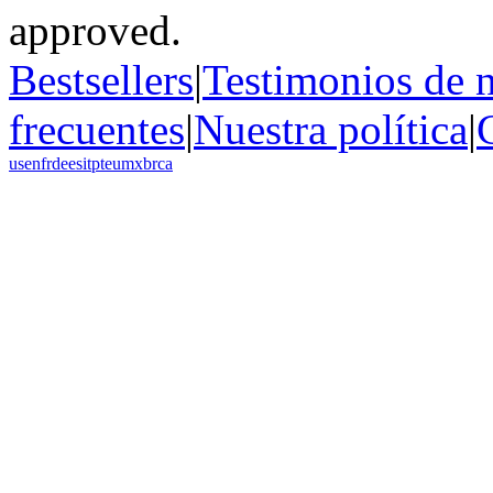
Bestsellers
|
Testimonios de n
frecuentes
|
Nuestra política
|
us
en
fr
de
es
it
pt
eu
mx
br
ca