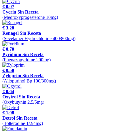
€ 0.97
Cycrin Sin Receta
(Medroxyprogesterone 10mg)
€ 3.28
Renagel Sin Receta
(Sevelamer Hydrochloride 400/800mg)
€ 0.70
Pyridium Sin Receta
(Phenazopyridine 200mg)
€ 0.50
Zyloprim Sin Receta
(Allopurinol Bp 100/300mg)
€ 0.64
Oxytrol Sin Receta
(Oxybutynin 2.5/5mg)
€ 1.08
Detrol Sin Receta
(Tolterodine 1/2/4mg)