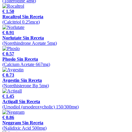
(Tolterodine 4mg)
€ 1.50
Rocaltrol Sin Receta
(Calcitriol 0.25mcg)
€ 0.91
Norlutate Sin Receta
(Norethindrone Acetate 5mg)
€ 0.57
Phoslo Sin Receta
(Calcium Acetate 667mg)
€ 0.73
Aygestin Sin Receta
(Norethisterone Bp 5mg)
€ 1.45
Actigall Sin Receta
(Ursodiol (ursodeoxycholic) 150/300mg)
€ 0.86
Neggram Sin Receta
(Nalidixic Acid 500mg)