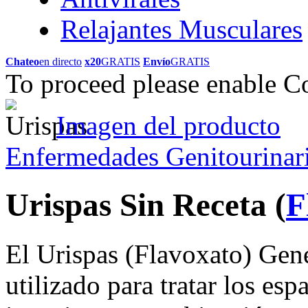
Relajantes Musculares
Chateo
en directo
x20
GRATIS
Envío
GRATIS
To proceed please enable C
Imagen del producto
Enfermedades Genitourinar
Urispas Sin Receta
(
F
El Urispas (Flavoxato) Gené
utilizado para tratar los esp