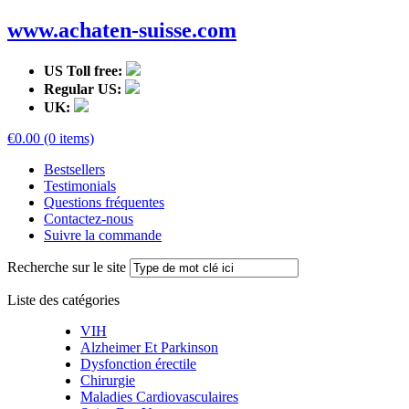
www.achaten-suisse.com
US Toll free:
Regular US:
UK:
€0.00 (0 items)
Bestsellers
Testimonials
Questions fréquentes
Contactez-nous
Suivre la commande
Recherche sur le site
Liste des catégories
VIH
Alzheimer Et Parkinson
Dysfonction érectile
Chirurgie
Maladies Cardiovasculaires