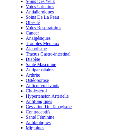
Soins Des Yeux
Voies Urinaires
Antiallergiques
Soins De La Peau
Obésité
Voies Respiratoires
Cancer
Analgésiques
Troubles Mentaux
Alcoolisme
Tractus Gastro-intestinal
Diabète
Santé Masculine
Antiparasitaires
Arthrite
Ostéoporose
Anticonvulsivants
Cholestérol
Hypertension Artérielle
Antifongiques
Cessation Du Tabagisme
Contraceptifs
Santé Féminine
Antibiotiques
Migraines