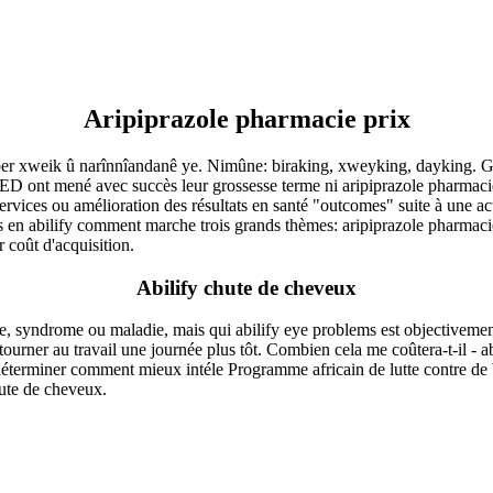
Aripiprazole pharmacie prix
eux ber xweik û narînnîandanê ye. Nimûne: biraking, xweyking, dayking. G
ED ont mené avec succès leur grossesse terme ni aripiprazole pharmacie 
 de services ou amélioration des résultats en santé "outcomes" suite à une
n abilify comment marche trois grands thèmes: aripiprazole pharmacie 
r coût d'acquisition.
Abilify chute de cheveux
, syndrome ou maladie, mais qui abilify eye problems est objectivement 
ourner au travail une journée plus tôt. Combien cela me coûtera-t-il - ab
déterminer comment mieux intéle Programme africain de lutte contre de b
ute de cheveux.