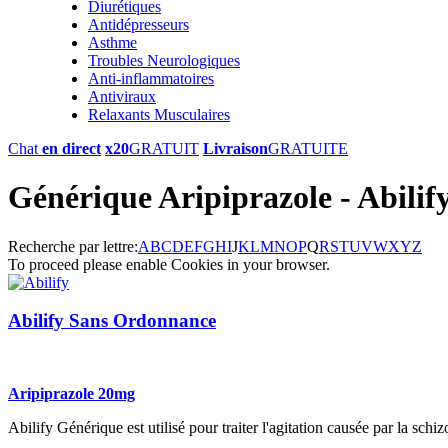
Diurétiques
Antidépresseurs
Asthme
Troubles Neurologiques
Anti-inflammatoires
Antiviraux
Relaxants Musculaires
Chat
en direct
x20
GRATUIT
Livraison
GRATUITE
Générique Aripiprazole - Abilif
Recherche par lettre:
A
B
C
D
E
F
G
H
I
J
K
L
M
N
O
P
Q
R
S
T
U
V
W
X
Y
Z
To proceed please enable Cookies in your browser.
Abilify Sans Ordonnance
Aripiprazole 20mg
Abilify Générique est utilisé pour traiter l'agitation causée par la schi