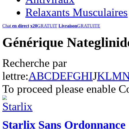
Relaxants Musculaires
Chat
en direct
x20
GRATUIT
Livraison
GRATUITE
Générique Nateglinide
Recherche par
lettre:
A
B
C
D
E
F
G
H
I
J
K
L
M
To proceed please enable C
Starlix Sans Ordonnance