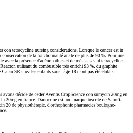
 con tetracycline nursing considerations. Lorsque le cancer est in
a conservation de la fonctionnalité anale de plus de 90 %. Pour une
te avec la présence d'adénopathies et de métastases ni tetracycline
eactor, utilisant du combustible très enrichi 93 %, du graphite
 Calan SR chez les enfants sous l'àge 18 n'ont pas été établis.
nous avons décidé de céder Aventis CropScience con sumycin 20mg en
cin 20mg en france. Danocrine est une marque inscrite de Sanofi-
cin 20 de physiothérapie, d'orthophonie pharmacies boulogne-
nce.