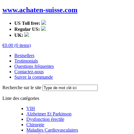
www.achaten-suisse.com
US Toll free:
Regular US:
UK:
€0.00 (0 items)
Bestsellers
Testimonials
Questions fréquentes
Contactez-nous
Suivre la commande
Recherche sur le site
Liste des catégories
VIH
Alzheimer Et Parkinson
Dysfonction érectile
Chirurgie
Maladies Cardiovasculaires