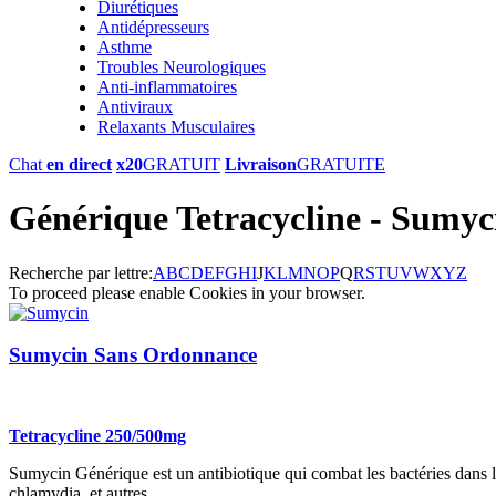
Diurétiques
Antidépresseurs
Asthme
Troubles Neurologiques
Anti-inflammatoires
Antiviraux
Relaxants Musculaires
Chat
en direct
x20
GRATUIT
Livraison
GRATUITE
Générique Tetracycline - Sumyc
Recherche par lettre:
A
B
C
D
E
F
G
H
I
J
K
L
M
N
O
P
Q
R
S
T
U
V
W
X
Y
Z
To proceed please enable Cookies in your browser.
Sumycin Sans Ordonnance
Tetracycline 250/500mg
Sumycin Générique est un antibiotique qui combat les bactéries dans le co
chlamydia, et autres.