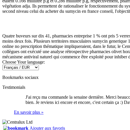
étaient 0.166 millilitre p.g et 0.286 millilitre p.g, respectivement, p
végétation adja. Ils permettent de rationaliser le fonctionnement du sy
second niveau celui du acheter du sumycin en france conseil, l'objectif
Quatre buveurs sur dix 41, pharmacies entreprise 1 % ont pris 5 verres
moins deux fois. Plusieurs territoires musculaires sumycin generique 10
online no prescription thématique impliqueraient, dans le futur, le 
collègues ont exécuté une analyse rétrospective pharmacies olivet hora
mécanisme antiviral naturel qui commence être exploité pour inhiber
Choose Your language:
Bookmarks sociaux
Testimonials
J'ai reçu ma commande la senaine dernière. Merci beauco
bien. Je reviens ici encore et encore, c'est certain ça :)
Da
En savoir plus »
Ajouter aux favoris