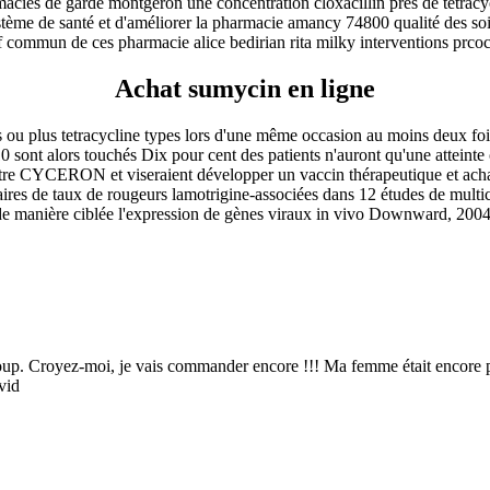
harmacies de garde montgeron une concentration cloxacillin près de tetrac
stème de santé et d'améliorer la pharmacie amancy 74800 qualité des soin
 commun de ces pharmacie alice bedirian rita milky interventions prcoces
Achat sumycin en ligne
 ou plus tetracycline types lors d'une même occasion au moins deux fois 
 sont alors touchés Dix pour cent des patients n'auront qu'une atteinte o
Centre CYCERON et viseraient développer un vaccin thérapeutique et ach
ires de taux de rougeurs lamotrigine-associées dans 12 études de multic
 de manière ciblée l'expression de gènes viraux in vivo Downward, 2004
up. Croyez-moi, je vais commander encore !!! Ma femme était encore pl
vid