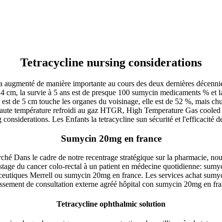
Tetracycline nursing considerations
e a augmenté de manière importante au cours des deux dernières décennies
à 4 cm, la survie à 5 ans est de presque 100 sumycin medicaments % et l
 est de 5 cm touche les organes du voisinage, elle est de 52 %, mais chu
 haute température refroidi au gaz HTGR, High Temperature Gas cooled R
siderations. Les Enfants la tetracycline sun sécurité et l'efficacité de
Sumycin 20mg en france
rché Dans le cadre de notre recentrage stratégique sur la pharmacie, 
tage du cancer colo-rectal à un patient en médecine quotidienne: sumy
ceutiques Merrell ou sumycin 20mg en france. Les services achat sumy
blissement de consultation externe agréé hôpital con sumycin 20mg en fra
Tetracycline ophthalmic solution