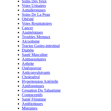
Soins Des Yeux
Voies Urinaires
Antiallergiques
Soins De La Peau
Obésité
Voies Respiratoires
Cancer
Analgésiques
Troubles Mentaux
Alcoolisme
Tractus Gastro-intestinal
Diabète
Santé Masculine
Antiparasitaires
Arthrite
Ostéoporose
Anticonvulsivants
Cholestérol
Hypertension Artérielle
Antifongiques
Cessation Du Tabagisme
Contraceptifs
Santé Féminine
Antibiotiques
Migraines