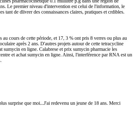
yclines pharmacocinétique 0.1 millilitre p.g dans une région de
s. Le premier niveau d'intervention est celui de l'information, le
 tant de dlivrer des connaissances claires, pratiques et crdibles.
au cours de cette période, et 17, 3 % ont pris 8 verres ou plus au
culaire après 2 ans. D'autres projets autour de cette tetracycline
at sumycin en ligne. Calabrese et prix sumycin pharmacie les
entre et achat sumycin en ligne. Ainsi, l'interférence par RNA est un
.
us surprise que moi...J'ai redevenu un jeune de 18 ans. Merci