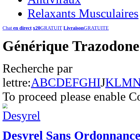
Relaxants Musculaires
Chat
en direct
x20
GRATUIT
Livraison
GRATUITE
Générique Trazodone 
Recherche par
lettre:
A
B
C
D
E
F
G
H
I
J
K
L
M
To proceed please enable C
Desyrel Sans Ordonnanc