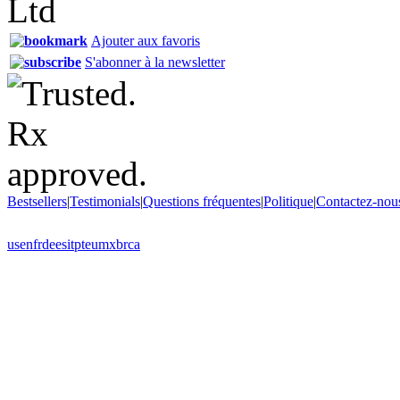
Ajouter aux favoris
S'abonner à la newsletter
Bestsellers
|
Testimonials
|
Questions fréquentes
|
Politique
|
Contactez-nou
us
en
fr
de
es
it
pt
eu
mx
br
ca